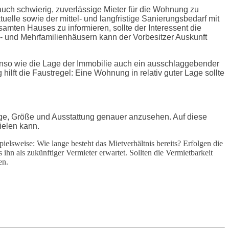
d auch schwierig, zuverlässige Mieter für die Wohnung zu
elle sowie der mittel- und langfristige Sanierungsbedarf mit
amten Hauses zu informieren, sollte der Interessent die
 und Mehrfamilienhäusern kann der Vorbesitzer Auskunft
enso wie die Lage der Immobilie auch ein ausschlaggebender
 hilft die Faustregel: Eine Wohnung in relativ guter Lage sollte
 Lage, Größe und Ausstattung genauer anzusehen. Auf diese
ielen kann.
ielsweise: Wie lange besteht das Mietverhältnis bereits? Erfolgen die
hn als zukünftiger Vermieter erwartet. Sollten die Vermietbarkeit
en.