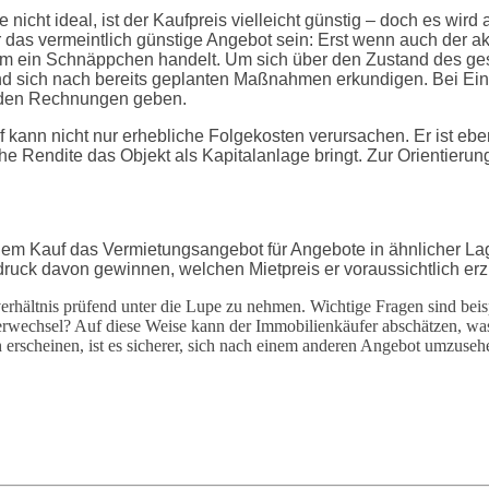
nicht ideal, ist der Kaufpreis vielleicht günstig – doch es wir
das vermeintlich günstige Angebot sein: Erst wenn auch der aktu
h um ein Schnäppchen handelt. Um sich über den Zustand des ges
d sich nach bereits geplanten Maßnahmen erkundigen. Bei Ein-
nden Rechnungen geben.
 kann nicht nur erhebliche Folgekosten verursachen. Er ist eb
che Rendite das Objekt als Kapitalanlage bringt. Zur Orientierung
 vor dem Kauf das Vermietungsangebot für Angebote in ähnlicher
ruck davon gewinnen, welchen Mietpreis er voraussichtlich erz
erhältnis prüfend unter die Lupe zu nehmen. Wichtige Fragen sind beisp
rwechsel? Auf diese Weise kann der Immobilienkäufer abschätzen, was i
 erscheinen, ist es sicherer, sich nach einem anderen Angebot umzuseh