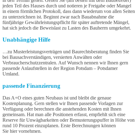
in den Termin gehen. Gehen Sie (am besten mit dem Baubetreuer)
jeden Teil des Hauses durch und notieren je Freigabe oder Mangel
in einem förmlichen Protokoll, dass dann wiederum von allen Seiten
zu unterzeichnen ist. Beginnt zwar nach Bauabnahme die
fünfjährige Gewährleistungspflicht für später auftretende Mängel,
hat sich jedoch die Beweislast zu Lasten des Bauherrn umgekehrt.
Unabhängige Hilfe
…zu Musterleistungsverträgen und Baurechtsberatung finden Sie
bei Bausachverständigen, versierten Anwälten oder
Verbraucherschutzzentralen. Auf Wunsch nennen wir Ihnen gern
passende Anlaufstellen in der Region Potsdam – Potsdamer
Umland.
passende Finanzierung
Das A+O eines guten Neubaus ist und bleibt die genaue
Kostenplanung. Gern stellen wir Ihnen passende Vorlagen zur
Verfügung oder berechnen die anstehenden Kosten mit Ihnen
gemeinsam. Hat man alle Positionen erfasst, empfiehlt sich eine
Reserve für Unwägbarkeiten oder Bemusterungspuffer in Höhe von
rund 10 Prozent einzuplanen. Erste Berechnungen können
Sie hier vornehmen.