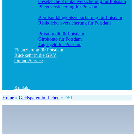
Gesetzliche Krankenversicherung für Potsdam
Pflegeversicherung für Potsdam
Vorsorge
Berufs­unfähigkeitsversicherung für Potsdam
Risikolebensversicherung für Potsdam
Geld und Sparen
Privatkredit für Potsdam
Girokonto für Potsdam
Tagesgeld für Potsdam
Finanzierung für Potsdam
Rückkehr in die GKV
Online-Service
Bedarfsanalyse
Datenänderung
Schadenanzeige (allgemein)
Schadenanzeige KFZ
Kontakt
Home
»
Geldsparen im Leben
»
DSL