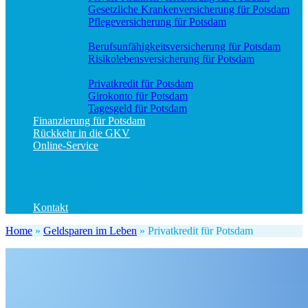
Gesetzliche Krankenversicherung für Potsdam
Pflegeversicherung für Potsdam
Vorsorge
Berufs­unfähigkeitsversicherung für Potsdam
Risikolebensversicherung für Potsdam
Geld und Sparen
Privatkredit für Potsdam
Girokonto für Potsdam
Tagesgeld für Potsdam
Finanzierung für Potsdam
Rückkehr in die GKV
Online-Service
Bedarfsanalyse
Datenänderung
Schadenanzeige (allgemein)
Schadenanzeige KFZ
Kontakt
Home
»
Geldsparen im Leben
»
Privatkredit für Potsdam