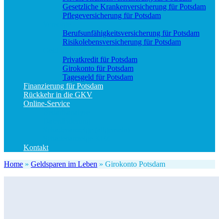
Gesetzliche Krankenversicherung für Potsdam
Pflegeversicherung für Potsdam
Vorsorge
Berufs­unfähigkeitsversicherung für Potsdam
Risikolebensversicherung für Potsdam
Geld und Sparen
Privatkredit für Potsdam
Girokonto für Potsdam
Tagesgeld für Potsdam
Finanzierung für Potsdam
Rückkehr in die GKV
Online-Service
Bedarfsanalyse
Datenänderung
Schadenanzeige (allgemein)
Schadenanzeige KFZ
Kontakt
Home
»
Geldsparen im Leben
»
Girokonto Potsdam