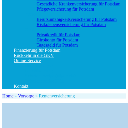
Gesetzliche Krankenversicherung für Potsdam
Pflegeversicherung für Potsdam
Vorsorge
Berufs­unfähigkeitsversicherung für Potsdam
Risikolebensversicherung für Potsdam
Geld und Sparen
Privatkredit für Potsdam
Girokonto für Potsdam
Tagesgeld für Potsdam
Finanzierung für Potsdam
Rückkehr in die GKV
Online-Service
Bedarfsanalyse
Datenänderung
Schadenanzeige (allgemein)
Schadenanzeige KFZ
Kontakt
Home
»
Vorsorge
»
Rentenversicherung