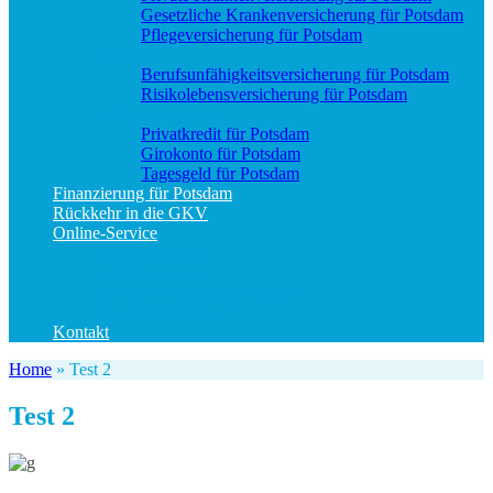
Gesetzliche Krankenversicherung für Potsdam
Pflegeversicherung für Potsdam
Vorsorge
Berufs­unfähigkeitsversicherung für Potsdam
Risikolebensversicherung für Potsdam
Geld und Sparen
Privatkredit für Potsdam
Girokonto für Potsdam
Tagesgeld für Potsdam
Finanzierung für Potsdam
Rückkehr in die GKV
Online-Service
Bedarfsanalyse
Datenänderung
Schadenanzeige (allgemein)
Schadenanzeige KFZ
Kontakt
Home
»
Test 2
Test 2