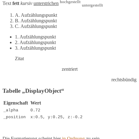
hochgestellt
Text
fett
kursiv
unterstrichen
untergestellt
A. Aufzählungspunkt
B. Aufzählungspunkt
C. Aufzählungspunkt
1. Aufzählungspunkt
2. Aufzählungspunkt
3. Aufzählungspunkt
Zitat
zentriert
rechtsbündig
Tabelle „DisplayObject“
Eigenschaft
Wert
_alpha
0.72
_position
x:0.5, y:0.25, z:-0.2
Die Formatierung scheint hier
in Ordnung
zu sein.