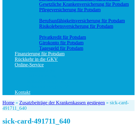
Gesetzliche Krankenversicherung für Potsdam
Pflegeversicherung für Potsdam
Vorsorge
Berufs­unfähigkeitsversicherung für Potsdam
Risikolebensversicherung für Potsdam
Geld und Sparen
Privatkredit für Potsdam
Girokonto für Potsdam
Tagesgeld für Potsdam
Finanzierung für Potsdam
Rückkehr in die GKV
Online-Service
Bedarfsanalyse
Datenänderung
Schadenanzeige (allgemein)
Schadenanzeige KFZ
Kontakt
Home
»
Zusatzbeiträge der Krankenkassen gestiegen
»
sick-card-
491711_640
sick-card-491711_640