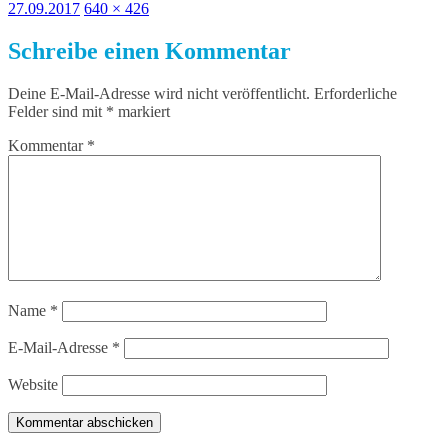
Veröffentlicht
Volle
27.09.2017
640 × 426
am
Größe
Schreibe einen Kommentar
Deine E-Mail-Adresse wird nicht veröffentlicht.
Erforderliche
Felder sind mit
*
markiert
Kommentar
*
Name
*
E-Mail-Adresse
*
Website
Kommentar abschicken