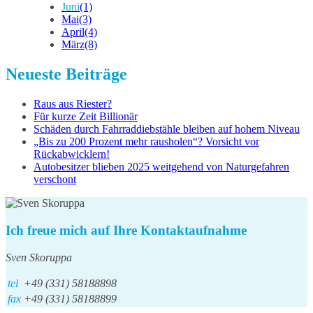
Juni
(1)
Mai
(3)
April
(4)
März
(8)
Neueste Beiträge
Raus aus Riester?
Für kurze Zeit Billionär
Schäden durch Fahrraddiebstähle bleiben auf hohem Niveau
„Bis zu 200 Prozent mehr rausholen“? Vorsicht vor
Rückabwicklern!
Autobesitzer blieben 2025 weitgehend von Naturgefahren
verschont
Ich freue mich auf Ihre Kontaktaufnahme
Sven Skoruppa
tel
+49 (331) 58188898
fax
+49 (331) 58188899