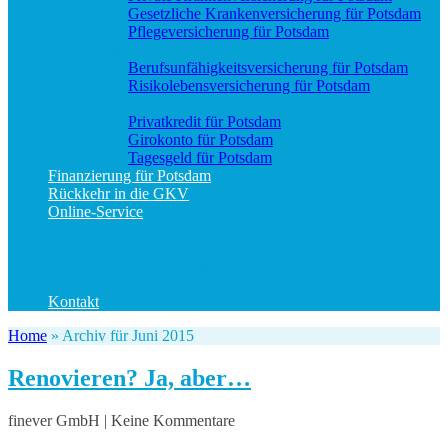
Gesetzliche Krankenversicherung für Potsdam
Pflegeversicherung für Potsdam
Vorsorge
Berufs­unfähigkeitsversicherung für Potsdam
Risikolebensversicherung für Potsdam
Geld und Sparen
Privatkredit für Potsdam
Girokonto für Potsdam
Tagesgeld für Potsdam
Finanzierung für Potsdam
Rückkehr in die GKV
Online-Service
Bedarfsanalyse
Datenänderung
Schadenanzeige (allgemein)
Schadenanzeige KFZ
Kontakt
Home
»
Archiv für Juni 2015
Renovieren? Ja, aber…
finever GmbH | Keine Kommentare