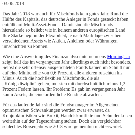
03.06.2019
Das Jahr 2018 war auch für Mischfonds kein gutes Jahr. Rund die
Hälfte des Kapitals, das deutsche Anleger in Fonds gesteckt haben,
entfällt auf Multi-Asset-Fonds. Damit sind die Mischfonds
hierzulande so beliebt wie in keinem anderen europäischen Land.
Ihre Stärke liegt in der Flexibilität, je nach Marktlage zwischen
verschiedenen Assets wie Aktien, Anleihen oder Währungen
umschichten zu können.
Wie eine Auswertung des Finanzanalyseunternehmens
Morningstar
zeigt, half das im vergangenen Jahr allerdings auch nicht besonders.
Selbst die sehr offensiv ausgerichteten Fonds kamen im Schnitt nur
auf eine Minirendite von 0,6 Prozent, alle anderen rutschten ins
Minus. Auch die hochflexiblen Mischfonds, die als
„Königsdisziplin“ gelten, mussten mit durchschnittlich minus 1,2
Prozent Federn lassen. Ihr Problem: Es gab im vergangenen Jahr
kaum Assets, die eine ordentliche Rendite abwarfen.
Für das laufende Jahr sind die Fondsmanager im Allgemeinen
optimistischer. Schwankungen werden zwar erwartet, da
Konjunkturrisiken wie Brexit, Handelskonflikte und Schuldenkrisen
weiterhin auf der Tagesordnung stehen. Doch ein vergleichbar
schlechtes Börsenjahr wie 2018 wird gemeinhin nicht erwartet.