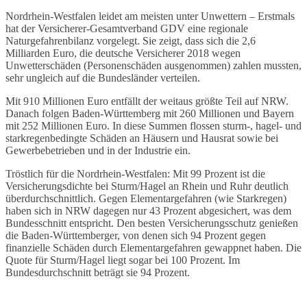
Nordrhein-Westfalen leidet am meisten unter Unwettern – Erstmals
hat der Versicherer-Gesamtverband GDV eine regionale
Naturgefahrenbilanz vorgelegt. Sie zeigt, dass sich die 2,6
Milliarden Euro, die deutsche Versicherer 2018 wegen
Unwetterschäden (Personenschäden ausgenommen) zahlen mussten,
sehr ungleich auf die Bundesländer verteilen.
Mit 910 Millionen Euro entfällt der weitaus größte Teil auf NRW.
Danach folgen Baden-Württemberg mit 260 Millionen und Bayern
mit 252 Millionen Euro. In diese Summen flossen sturm-, hagel- und
starkregenbedingte Schäden an Häusern und Hausrat sowie bei
Gewerbebetrieben und in der Industrie ein.
Tröstlich für die Nordrhein-Westfalen: Mit 99 Prozent ist die
Versicherungsdichte bei Sturm/Hagel an Rhein und Ruhr deutlich
überdurchschnittlich. Gegen Elementargefahren (wie Starkregen)
haben sich in NRW dagegen nur 43 Prozent abgesichert, was dem
Bundesschnitt entspricht. Den besten Versicherungsschutz genießen
die Baden-Württemberger, von denen sich 94 Prozent gegen
finanzielle Schäden durch Elementargefahren gewappnet haben. Die
Quote für Sturm/Hagel liegt sogar bei 100 Prozent. Im
Bundesdurchschnitt beträgt sie 94 Prozent.