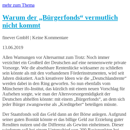
mehr zum Thema
Warum der „Bürgerfonds“ vermutlich
nicht kommt
finever GmbH | Keine Kommentare
13.06.2019
Allen Warnungen vor Altersarmut zum Trotz: Noch immer
verzichtet ein Großteil der Deutschen auf eine nennenswerte private
Vorsorge. Wie die absehbare Rentenlücke wirksamer zu schließen
sein könnte als mit den vorhandenen Förderinstrumenten, wird seit
Jahren diskutiert. Auch kreativere Ideen wie die „Deutschlandrente“
werden dabei in den Ring geworfen. So nun ebenfalls vom
Münchener ifo-Institut, das kürzlich mit einem neuen Vorschlag für
Aufsehen sorgte, wie man der Altersvorsorgemüdigkeit der
Deutschen abhelfen könnte: mit einem „Bürgerfonds“, an dem sich
jeder Bürger zwangsweise als „Kreditgeber“ beteiligen müsste.
Der Staatsfonds soll das Geld dann an der Börse anlegen. Aufgrund
seiner guten Bonität könnte er das billige Geld zur Erzielung guter
Renditen nutzen und die Differenz als Gewinn einheimsen. Dieser
wiederum soll bei einem Unterschied von 200 Basispunkten bei