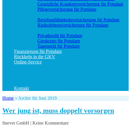
Gesetzliche Krankenversicherung für Potsdam
Pflegeversicherung für Potsdam
Vorsorge
Berufs­unfähigkeitsversicherung für Potsdam
Risikolebensversicherung für Potsdam
Geld und Sparen
Privatkredit für Potsdam
Girokonto für Potsdam
Tagesgeld für Potsdam
Finanzierung für Potsdam
Rückkehr in die GKV
Online-Service
Bedarfsanalyse
Datenänderung
Schadenanzeige (allgemein)
Schadenanzeige KFZ
Kontakt
Home
»
Archiv für Juni 2019
Wer jung ist, muss doppelt vorsorgen
finever GmbH | Keine Kommentare