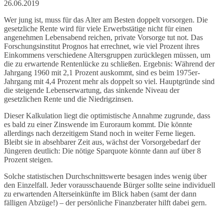
26.06.2019
Wer jung ist, muss für das Alter am Besten doppelt vorsorgen. Die
gesetzliche Rente wird für viele Erwerbstätige nicht für einen
angenehmen Lebensabend reichen, private Vorsorge tut not. Das
Forschungsinstitut Prognos hat errechnet, wie viel Prozent ihres
Einkommens verschiedene Altersgruppen zurücklegen müssen, um
die zu erwartende Rentenlücke zu schließen. Ergebnis: Während der
Jahrgang 1960 mit 2,1 Prozent auskommt, sind es beim 1975er-
Jahrgang mit 4,4 Prozent mehr als doppelt so viel. Hauptgründe sind
die steigende Lebenserwartung, das sinkende Niveau der
gesetzlichen Rente und die Niedrigzinsen.
Dieser Kalkulation liegt die optimistische Annahme zugrunde, dass
es bald zu einer Zinswende im Euroraum kommt. Die könnte
allerdings nach derzeitigem Stand noch in weiter Ferne liegen.
Bleibt sie in absehbarer Zeit aus, wächst der Vorsorgebedarf der
Jüngeren deutlich: Die nötige Sparquote könnte dann auf über 8
Prozent steigen.
Solche statistischen Durchschnittswerte besagen indes wenig über
den Einzelfall. Jeder vorausschauende Bürger sollte seine individuell
zu erwartenden Alterseinkünfte im Blick haben (samt der dann
fälligen Abzüge!) – der persönliche Finanzberater hilft dabei gern.