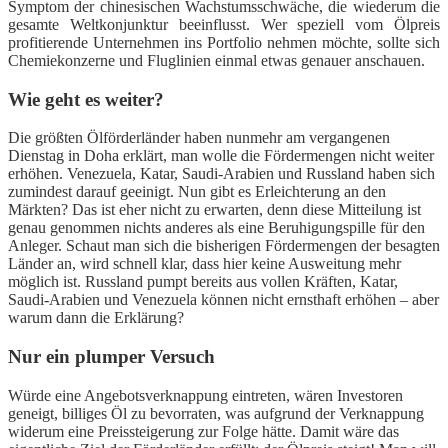
Symptom der chinesischen Wachstumsschwäche, die wiederum die
gesamte Weltkonjunktur beeinflusst. Wer speziell vom Ölpreis
profitierende Unternehmen ins Portfolio nehmen möchte, sollte sich
Chemiekonzerne und Fluglinien einmal etwas genauer anschauen.
Wie geht es weiter?
Die größten Ölförderländer haben nunmehr am vergangenen
Dienstag in Doha erklärt, man wolle die Fördermengen nicht weiter
erhöhen. Venezuela, Katar, Saudi-Arabien und Russland haben sich
zumindest darauf geeinigt. Nun gibt es Erleichterung an den
Märkten? Das ist eher nicht zu erwarten, denn diese Mitteilung ist
genau genommen nichts anderes als eine Beruhigungspille für den
Anleger. Schaut man sich die bisherigen Fördermengen der besagten
Länder an, wird schnell klar, dass hier keine Ausweitung mehr
möglich ist. Russland pumpt bereits aus vollen Kräften, Katar,
Saudi-Arabien und Venezuela können nicht ernsthaft erhöhen – aber
warum dann die Erklärung?
Nur ein plumper Versuch
Würde eine Angebotsverknappung eintreten, wären Investoren
geneigt, billiges Öl zu bevorraten, was aufgrund der Verknappung
widerum eine Preissteigerung zur Folge hätte. Damit wäre das