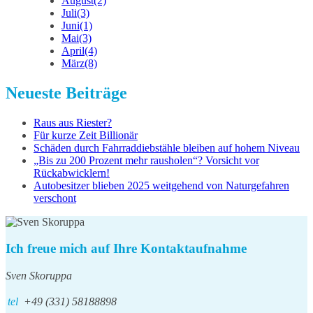
August
(2)
Juli
(3)
Juni
(1)
Mai
(3)
April
(4)
März
(8)
Neueste Beiträge
Raus aus Riester?
Für kurze Zeit Billionär
Schäden durch Fahrraddiebstähle bleiben auf hohem Niveau
„Bis zu 200 Prozent mehr rausholen“? Vorsicht vor
Rückabwicklern!
Autobesitzer blieben 2025 weitgehend von Naturgefahren
verschont
Ich freue mich auf Ihre Kontaktaufnahme
Sven Skoruppa
tel
+49 (331) 58188898