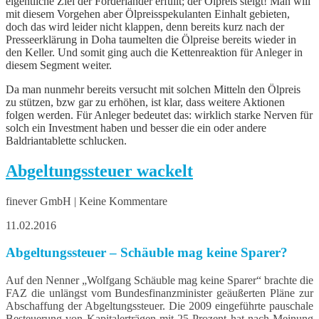
eigentliche Ziel der Förderländer erfüllt; der Ölpreis steigt! Man will
mit diesem Vorgehen aber Ölpreisspekulanten Einhalt gebieten,
doch das wird leider nicht klappen, denn bereits kurz nach der
Presseerklärung in Doha taumelten die Ölpreise bereits wieder in
den Keller. Und somit ging auch die Kettenreaktion für Anleger in
diesem Segment weiter.
Da man nunmehr bereits versucht mit solchen Mitteln den Ölpreis
zu stützen, bzw gar zu erhöhen, ist klar, dass weitere Aktionen
folgen werden. Für Anleger bedeutet das: wirklich starke Nerven für
solch ein Investment haben und besser die ein oder andere
Baldriantablette schlucken.
Abgeltungssteuer wackelt
finever GmbH | Keine Kommentare
11.02.2016
Abgeltungssteuer – Schäuble mag keine Sparer?
Auf den Nenner „Wolfgang Schäuble mag keine Sparer“ brachte die
FAZ die unlängst vom Bundesfinanzminister geäußerten Pläne zur
Abschaffung der Abgeltungssteuer. Die 2009 eingeführte pauschale
Besteuerung von Kapitalerträgen mit 25 Prozent hat nach Meinung