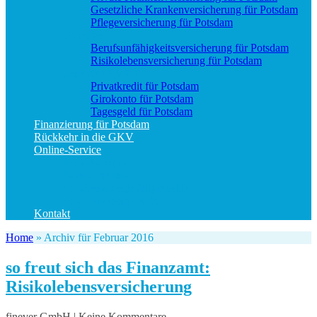
Gesetzliche Krankenversicherung für Potsdam
Pflegeversicherung für Potsdam
Vorsorge
Berufs­unfähigkeitsversicherung für Potsdam
Risikolebensversicherung für Potsdam
Geld und Sparen
Privatkredit für Potsdam
Girokonto für Potsdam
Tagesgeld für Potsdam
Finanzierung für Potsdam
Rückkehr in die GKV
Online-Service
Bedarfsanalyse
Datenänderung
Schadenanzeige (allgemein)
Schadenanzeige KFZ
Kontakt
Home
»
Archiv für Februar 2016
so freut sich das Finanzamt:
Risikolebensversicherung
finever GmbH | Keine Kommentare