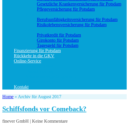
Gesetzliche Krankenversicherung für Potsdam
Pflegeversicherung für Potsdam
Vorsorge
Berufs­unfähigkeitsversicherung für Potsdam
Risikolebensversicherung für Potsdam
Geld und Sparen
Privatkredit für Potsdam
Girokonto für Potsdam
Tagesgeld für Potsdam
Finanzierung für Potsdam
Rückkehr in die GKV
Online-Service
Bedarfsanalyse
Datenänderung
Schadenanzeige (allgemein)
Schadenanzeige KFZ
Kontakt
Home
»
Archiv für August 2017
Schiffsfonds vor Comeback?
finever GmbH | Keine Kommentare