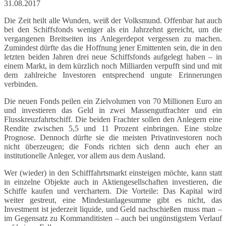
31.08.2017
Die Zeit heilt alle Wunden, weiß der Volksmund. Offenbar hat auch
bei den Schiffsfonds weniger als ein Jahrzehnt gereicht, um die
vergangenen Breitseiten ins Anlegerdepot vergessen zu machen.
Zumindest dürfte das die Hoffnung jener Emittenten sein, die in den
letzten beiden Jahren drei neue Schiffsfonds aufgelegt haben – in
einem Markt, in dem kürzlich noch Milliarden verpufft sind und mit
dem zahlreiche Investoren entsprechend ungute Erinnerungen
verbinden.
Die neuen Fonds peilen ein Zielvolumen von 70 Millionen Euro an
und investieren das Geld in zwei Massengutfrachter und ein
Flusskreuzfahrtschiff. Die beiden Frachter sollen den Anlegern eine
Rendite zwischen 5,5 und 11 Prozent einbringen. Eine stolze
Prognose. Dennoch dürfte sie die meisten Privatinvestoren noch
nicht überzeugen; die Fonds richten sich denn auch eher an
institutionelle Anleger, vor allem aus dem Ausland.
Wer (wieder) in den Schifffahrtsmarkt einsteigen möchte, kann statt
in einzelne Objekte auch in Aktiengesellschaften investieren, die
Schiffe kaufen und verchartern. Die Vorteile: Das Kapital wird
weiter gestreut, eine Mindestanlagesumme gibt es nicht, das
Investment ist jederzeit liquide, und Geld nachschießen muss man –
im Gegensatz zu Kommanditisten – auch bei ungünstigstem Verlauf