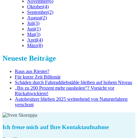
November
(6)
Oktober
(4)
September
(2)
August
(2)
Juli
(3)
Juni
(1)
Mai
(3)
April
(4)
März
(8)
Neueste Beiträge
Raus aus Riester?
Für kurze Zeit Billionär
Schäden durch Fahrraddiebstähle bleiben auf hohem Niveau
„Bis zu 200 Prozent mehr rausholen“? Vorsicht vor
Rückabwicklern!
Autobesitzer blieben 2025 weitgehend von Naturgefahren
verschont
Ich freue mich auf Ihre Kontaktaufnahme