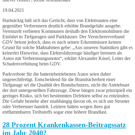
19.04.2021
Hartnäckig hält sich das Gerücht, dass von Elektroautos eine
gegenüber Verbrennern deutlich erhöhte Brandgefahr ausgehe.
Vereinzelt verbieten Kommunen deshalb den Elektromobilisten die
Einfahrt in Tiefgaragen und Parkhäuser. Der Versichererverband
GDV betont jedoch, dass es nach seinen Erkenntnissen keinen
Grund für solche Maßnahmen gebe: „Aus unseren Statistiken gibt es
keinerlei Hinweise, dass Elektrofahrzeuge häufiger brennen als
Autos mit Verbrennungsmotor“, erklärt Alexander Küsel, Leiter der
Schadenverhütung beim GDV.
Parkverbote für die batteriebetriebenen Autos seien daher
ungerechtfertigt. Entscheidend für die Brandsicherheit einer
Tiefgarage sei die Qualität des Brandschutzes, nicht die Antriebsart
der dort untergestellten Fahrzeuge. Diese bärgen zwar prinzipiell ein
geringes Risiko, sich bei bestimmten Defekten selbst zu entzünden.
Die Gefahr bestehe aber unabhängig davon ob, es sich um Stromer
oder Verbrenner handelt. Letztere hätten wegen ihres gut
entflammbaren Treibstoffs sogar eine höhere Brandlast.
28 Prozent Krankenkassen-Beitragssatz
im Jahr 2040?