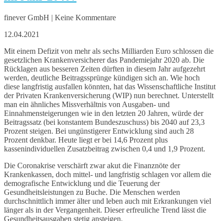
finever GmbH | Keine Kommentare
12.04.2021
Mit einem Defizit von mehr als sechs Milliarden Euro schlossen die
gesetzlichen Krankenversicherer das Pandemiejahr 2020 ab. Die
Rücklagen aus besseren Zeiten dürften in diesem Jahr aufgezehrt
werden, deutliche Beitragssprünge kündigen sich an. Wie hoch
diese langfristig ausfallen könnten, hat das Wissenschaftliche Institut
der Privaten Krankenversicherung (WIP) nun berechnet. Unterstellt
man ein ähnliches Missverhältnis von Ausgaben- und
Einnahmensteigerungen wie in den letzten 20 Jahren, würde der
Beitragssatz (bei konstantem Bundeszuschuss) bis 2040 auf 23,3
Prozent steigen. Bei ungünstigerer Entwicklung sind auch 28
Prozent denkbar. Heute liegt er bei 14,6 Prozent plus
kassenindividuellen Zusatzbeitrag zwischen 0,4 und 1,9 Prozent.
Die Coronakrise verschärft zwar akut die Finanznöte der
Krankenkassen, doch mittel- und langfristig schlagen vor allem die
demografische Entwicklung und die Teuerung der
Gesundheitsleistungen zu Buche. Die Menschen werden
durchschnittlich immer älter und leben auch mit Erkrankungen viel
länger als in der Vergangenheit. Dieser erfreuliche Trend lässt die
Gesundheitsausgaben stetig ansteigen.