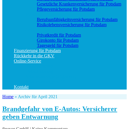
Gesetzliche Krankenversicherung für Potsdam
Pflegeversicherung für Potsdam
Vorsorge
Berufs­unfähigkeitsversicherung für Potsdam
Risikolebensversicherung für Potsdam
Geld und Sparen
Privatkredit für Potsdam
Girokonto für Potsdam
Tagesgeld für Potsdam
Finanzierung für Potsdam
Rückkehr in die GKV
Online-Service
Bedarfsanalyse
Datenänderung
Schadenanzeige (allgemein)
Schadenanzeige KFZ
Kontakt
Home
»
Archiv für April 2021
Brandgefahr von E-Autos: Versicherer
geben Entwarnung
finever GmbH | Keine Kommentare