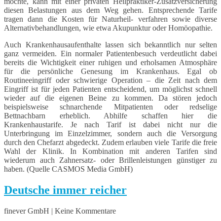
möchte, kann mit einer privaten Heilpraktiker-Zusatzversicherung
diesen Belastungen aus dem Weg gehen. Entsprechende Tarife
tragen dann die Kosten für Naturheil- verfahren sowie diverse
Alternativbehandlungen, wie etwa Akupunktur oder Homöopathie.
Auch Krankenhausaufenthalte lassen sich bekanntlich nur selten
ganz vermeiden. Ein normaler Patientenbesuch verdeutlicht dabei
bereits die Wichtigkeit einer ruhigen und erholsamen Atmosphäre
für die persönliche Genesung im Krankenhaus. Egal ob
Routineeingriff oder schwierige Operation – die Zeit nach dem
Eingriff ist für jeden Patienten entscheidend, um möglichst schnell
wieder auf die eigenen Beine zu kommen. Da stören jedoch
beispielsweise schnarchende Mitpatienten oder redselige
Bettnachbarn erheblich. Abhilfe schaffen hier die
Krankenhaustarife. Je nach Tarif ist dabei nicht nur die
Unterbringung im Einzelzimmer, sondern auch die Versorgung
durch den Chefarzt abgedeckt. Zudem erlauben viele Tarife die freie
Wahl der Klinik. In Kombination mit anderen Tarifen sind
wiederum auch Zahnersatz- oder Brillenleistungen günstiger zu
haben. (Quelle CASMOS Media GmbH)
Deutsche immer reicher
finever GmbH | Keine Kommentare