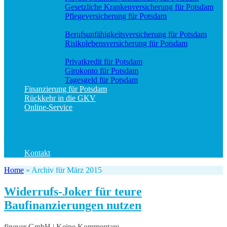
Gesetzliche Krankenversicherung für Potsdam
Pflegeversicherung für Potsdam
Vorsorge
Berufs­unfähigkeitsversicherung für Potsdam
Risikolebensversicherung für Potsdam
Geld und Sparen
Privatkredit für Potsdam
Girokonto für Potsdam
Tagesgeld für Potsdam
Finanzierung für Potsdam
Rückkehr in die GKV
Online-Service
Bedarfsanalyse
Datenänderung
Schadenanzeige (allgemein)
Schadenanzeige KFZ
Kontakt
Home
»
Archiv für März 2015
Widerrufs-Joker für teure
Baufinanzierungen nutzen
finever GmbH | Keine Kommentare