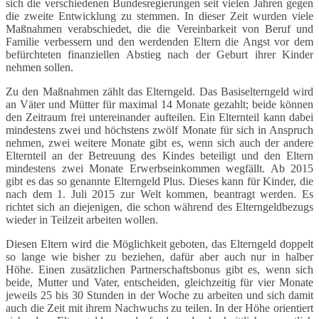
sich die verschiedenen Bundesregierungen seit vielen Jahren gegen
die zweite Entwicklung zu stemmen. In dieser Zeit wurden viele
Maßnahmen verabschiedet, die die Vereinbarkeit von Beruf und
Familie verbessern und den werdenden Eltern die Angst vor dem
befürchteten finanziellen Abstieg nach der Geburt ihrer Kinder
nehmen sollen.
Zu den Maßnahmen zählt das Elterngeld. Das Basiselterngeld wird
an Väter und Mütter für maximal 14 Monate gezahlt; beide können
den Zeitraum frei untereinander aufteilen. Ein Elternteil kann dabei
mindestens zwei und höchstens zwölf Monate für sich in Anspruch
nehmen, zwei weitere Monate gibt es, wenn sich auch der andere
Elternteil an der Betreuung des Kindes beteiligt und den Eltern
mindestens zwei Monate Erwerbseinkommen wegfällt. Ab 2015
gibt es das so genannte Elterngeld Plus. Dieses kann für Kinder, die
nach dem 1. Juli 2015 zur Welt kommen, beantragt werden. Es
richtet sich an diejenigen, die schon während des Elterngeldbezugs
wieder in Teilzeit arbeiten wollen.
Diesen Eltern wird die Möglichkeit geboten, das Elterngeld doppelt
so lange wie bisher zu beziehen, dafür aber auch nur in halber
Höhe. Einen zusätzlichen Partnerschaftsbonus gibt es, wenn sich
beide, Mutter und Vater, entscheiden, gleichzeitig für vier Monate
jeweils 25 bis 30 Stunden in der Woche zu arbeiten und sich damit
auch die Zeit mit ihrem Nachwuchs zu teilen. In der Höhe orientiert