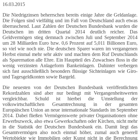
16.03.2015
Die Niedrigzinsen beherrschen bereits einige Jahre die Geldanlage.
Die Folgen sind vielfältig und im Fall von Deutschland auch etwas
überraschend. Laut Zahlen der Deutschen Bundesbank wurden die
Deutschen im dritten Quartal 2014 deutlich reicher. Das
Geldvermögen stieg demnach zwischen Juli und September 2014
um 28 Milliarden Euro bzw. 0,6 Prozent auf 5,011 Billionen Euro,
so viel wie noch nie. Die deutschen Sparer waren im vergangenen
Herbst einmal mehr sehr aktiv und machten dem Ruf Deutschlands
als Sparernation alle Ehre. Ein Hauptteil des Zuwachses floss in die
wenig verzinsten Anlageform Bankeinlagen. Dahinter verbergen
sich fast ausschließlich besonders flüssige Sichteinlagen wie Giro-
und Tagesgeldkonten sowie Bargeld.
Die neuesten von der Deutschen Bundesbank veröffentlichten
Rekordzahlen sind aber nur bedingt mit Vergangenheitswerten
vergleichbar. Schuld ist hierbei die Umstellung der
volkswirtschaftlichen Gesamtrechnung in der gesamten
Europäischen Union an neue internationale Standards im September
2014. Dabei fließen Vermögenswerte privater Organisationen ohne
Erwerbszweck, also etwa Gewerkschaften oder Kirchen, nicht mehr
in die Statistik der Deutschen Bundesbank ein. Damit liegt das
Gesamtvermögen also noch einmal höher, zumal auch generell
Wertobjekte wie Immobilien oder Kunst nicht in die Berechnung