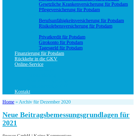
Gesetzliche Krankenversicherung für Potsdam
Pflegeversicherung für Potsdam
Vorsorge
Berufs­unfähigkeitsversicherung für Potsdam
Risikolebensversicherung für Potsdam
Geld und Sparen
Privatkredit für Potsdam
Girokonto für Potsdam
Tagesgeld für Potsdam
Finanzierung für Potsdam
Rückkehr in die GKV
Online-Service
Bedarfsanalyse
Datenänderung
Schadenanzeige (allgemein)
Schadenanzeige KFZ
Kontakt
Home
»
Archiv für Dezember 2020
Neue Beitragsbemessungsgrundlagen für
2021
finever GmbH | Keine Kommentare