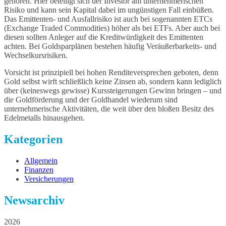
gehören. Hier beteiligt sich der Investor am unternehmerischen
Risiko und kann sein Kapital dabei im ungünstigen Fall einbüßen.
Das Emittenten- und Ausfallrisiko ist auch bei sogenannten ETCs
(Exchange Traded Commodities) höher als bei ETFs. Aber auch bei
diesen sollten Anleger auf die Kreditwürdigkeit des Emittenten
achten. Bei Goldsparplänen bestehen häufig Veräußerbarkeits- und
Wechselkursrisiken.
Vorsicht ist prinzipiell bei hohen Renditeversprechen geboten, denn
Gold selbst wirft schließlich keine Zinsen ab, sondern kann lediglich
über (keineswegs gewisse) Kurssteigerungen Gewinn bringen – und
die Goldförderung und der Goldhandel wiederum sind
unternehmerische Aktivitäten, die weit über den bloßen Besitz des
Edelmetalls hinausgehen.
Kategorien
Allgemein
Finanzen
Versicherungen
Newsarchiv
2026