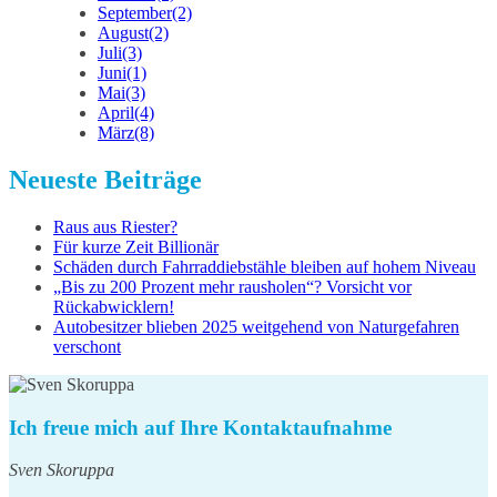
September
(2)
August
(2)
Juli
(3)
Juni
(1)
Mai
(3)
April
(4)
März
(8)
Neueste Beiträge
Raus aus Riester?
Für kurze Zeit Billionär
Schäden durch Fahrraddiebstähle bleiben auf hohem Niveau
„Bis zu 200 Prozent mehr rausholen“? Vorsicht vor
Rückabwicklern!
Autobesitzer blieben 2025 weitgehend von Naturgefahren
verschont
Ich freue mich auf Ihre Kontaktaufnahme
Sven Skoruppa