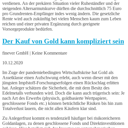
verdienen. An der prekären Situation vieler Ruheständler und der
steigenden Altersarmutskurve dürften die durchschnittlich 75 Euro
pro Grundrenten-Empfänger indes wenig ändern. Die gesetzliche
Rente wird auch zukünftig bei vielen Menschen kaum zum Leben
reichen und einer privaten Ergänzung durch geeignete
Vorsorgeprodukte bedürfen.
Der Kauf von Gold kann kompliziert sein
finever GmbH | Keine Kommentare
10.12.2020
Im Zuge der pandemiebedingten Wirtschaftskrise hat Gold als
Assetklasse einen Aufschwung erlebt, auch wenn dieser mit den
jüngsten Impfstoff-Forschungserfolgen einen Rückschlag erlitten
hat. Anleger schätzen die Sicherheit, die mit dem Besitz des
Edelmetalls verbunden wird. Doch die kann auch trügerisch sein: Je
nach Art des Erwerbs (physisch, goldbasierte Wertpapiere,
geschlossene Fonds etc.) können beträchtliche Risiken bis hin zum
Totalverlust lauern, die nicht allen Käufern klar sind.
Zu Anlegerfrust kommt es tendenziell häufiger bei risikoreicheren
Goldanlagen, zu denen geschlossene Fonds und Direktinvestitionen