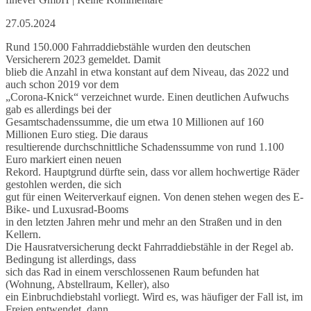
27.05.2024
Rund 150.000 Fahrraddiebstähle wurden den deutschen
Versicherern 2023 gemeldet. Damit
blieb die Anzahl in etwa konstant auf dem Niveau, das 2022 und
auch schon 2019 vor dem
„Corona-Knick“ verzeichnet wurde. Einen deutlichen Aufwuchs
gab es allerdings bei der
Gesamtschadenssumme, die um etwa 10 Millionen auf 160
Millionen Euro stieg. Die daraus
resultierende durchschnittliche Schadenssumme von rund 1.100
Euro markiert einen neuen
Rekord. Hauptgrund dürfte sein, dass vor allem hochwertige Räder
gestohlen werden, die sich
gut für einen Weiterverkauf eignen. Von denen stehen wegen des E-
Bike- und Luxusrad-Booms
in den letzten Jahren mehr und mehr an den Straßen und in den
Kellern.
Die Hausratversicherung deckt Fahrraddiebstähle in der Regel ab.
Bedingung ist allerdings, dass
sich das Rad in einem verschlossenen Raum befunden hat
(Wohnung, Abstellraum, Keller), also
ein Einbruchdiebstahl vorliegt. Wird es, was häufiger der Fall ist, im
Freien entwendet, dann