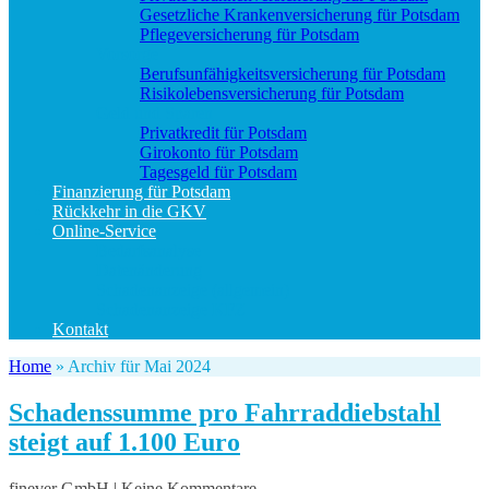
Gesetzliche Krankenversicherung für Potsdam
Pflegeversicherung für Potsdam
Vorsorge
Berufs­unfähigkeitsversicherung für Potsdam
Risikolebensversicherung für Potsdam
Geld und Sparen
Privatkredit für Potsdam
Girokonto für Potsdam
Tagesgeld für Potsdam
Finanzierung für Potsdam
Rückkehr in die GKV
Online-Service
Bedarfsanalyse
Datenänderung
Schadenanzeige (allgemein)
Schadenanzeige KFZ
Kontakt
Home
»
Archiv für Mai 2024
Schadenssumme pro Fahrraddiebstahl
steigt auf 1.100 Euro
finever GmbH | Keine Kommentare