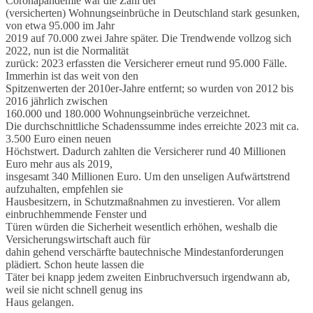
Coronapandemie war die Zahl der
(versicherten) Wohnungseinbrüche in Deutschland stark gesunken,
von etwa 95.000 im Jahr
2019 auf 70.000 zwei Jahre später. Die Trendwende vollzog sich
2022, nun ist die Normalität
zurück: 2023 erfassten die Versicherer erneut rund 95.000 Fälle.
Immerhin ist das weit von den
Spitzenwerten der 2010er-Jahre entfernt; so wurden von 2012 bis
2016 jährlich zwischen
160.000 und 180.000 Wohnungseinbrüche verzeichnet.
Die durchschnittliche Schadenssumme indes erreichte 2023 mit ca.
3.500 Euro einen neuen
Höchstwert. Dadurch zahlten die Versicherer rund 40 Millionen
Euro mehr aus als 2019,
insgesamt 340 Millionen Euro. Um den unseligen Aufwärtstrend
aufzuhalten, empfehlen sie
Hausbesitzern, in Schutzmaßnahmen zu investieren. Vor allem
einbruchhemmende Fenster und
Türen würden die Sicherheit wesentlich erhöhen, weshalb die
Versicherungswirtschaft auch für
dahin gehend verschärfte bautechnische Mindestanforderungen
plädiert. Schon heute lassen die
Täter bei knapp jedem zweiten Einbruchversuch irgendwann ab,
weil sie nicht schnell genug ins
Haus gelangen.