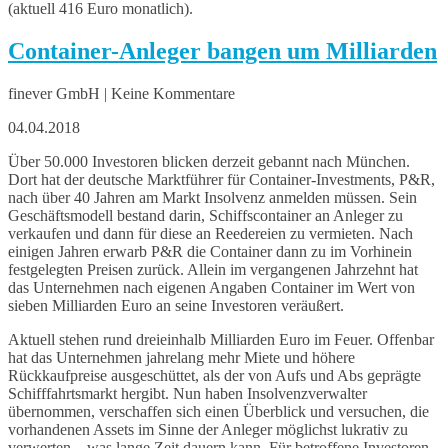
(aktuell 416 Euro monatlich).
Container-Anleger bangen um Milliarden
finever GmbH | Keine Kommentare
04.04.2018
Über 50.000 Investoren blicken derzeit gebannt nach München.
Dort hat der deutsche Marktführer für Container-Investments, P&R,
nach über 40 Jahren am Markt Insolvenz anmelden müssen. Sein
Geschäftsmodell bestand darin, Schiffscontainer an Anleger zu
verkaufen und dann für diese an Reedereien zu vermieten. Nach
einigen Jahren erwarb P&R die Container dann zu im Vorhinein
festgelegten Preisen zurück. Allein im vergangenen Jahrzehnt hat
das Unternehmen nach eigenen Angaben Container im Wert von
sieben Milliarden Euro an seine Investoren veräußert.
Aktuell stehen rund dreieinhalb Milliarden Euro im Feuer. Offenbar
hat das Unternehmen jahrelang mehr Miete und höhere
Rückkaufpreise ausgeschüttet, als der von Aufs und Abs geprägte
Schifffahrtsmarkt hergibt. Nun haben Insolvenzverwalter
übernommen, verschaffen sich einen Überblick und versuchen, die
vorhandenen Assets im Sinne der Anleger möglichst lukrativ zu
verwerten – was lange Zeit dauern kann. Für betroffene Investoren