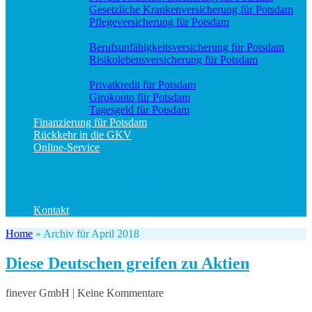
Gesetzliche Krankenversicherung für Potsdam
Pflegeversicherung für Potsdam
Vorsorge
Berufs­unfähigkeitsversicherung für Potsdam
Risikolebensversicherung für Potsdam
Geld und Sparen
Privatkredit für Potsdam
Girokonto für Potsdam
Tagesgeld für Potsdam
Finanzierung für Potsdam
Rückkehr in die GKV
Online-Service
Bedarfsanalyse
Datenänderung
Schadenanzeige (allgemein)
Schadenanzeige KFZ
Kontakt
Home
»
Archiv für April 2018
Diese Deutschen greifen zu Aktien
finever GmbH | Keine Kommentare