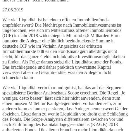
27.05.2019
Wie viel Liquidität ist bei einem offenen Immobilienfonds
empfehlenswert? Die Nachfrage nach Immobilieninvestments ist
ungebrochen, wie sich im Mittelzufluss offener Immobilienfonds
(OIF) im Jahr 2018 widerspiegelt: Mit rund 6,6 Milliarden Euro
pumpten die Anleger eine ähnlich beeindruckende Summe in
deutsche OIF wie im Vorjahr. Angesichts der erhitzten
Immobilienmärkte fällt es den Fondsmanagern allerdings nicht
leicht, für das ganze Geld auch lukrative Investitionsmöglichkeiten
zu finden. Als Folge daraus steigt die Liquiditätsquote der Fonds.
Das brachliegende und daher praktisch unverzinste Kapital
verwässert aber die Gesamtrendite, was den Anlegern nicht
schmecken kann.
Wie viel Liquidität vertretbar und gut ist, hat das auf das Segment
spezialisierte Berliner Analysehaus Scope errechnet. Die Regel „Je
weniger, desto besser“ lässt sich hier nicht anwenden, denn zum
einen müssen Mittel für Kaufgelegenheiten vorhanden sein, zum
anderen kann es immer passieren, dass Anleger nennenswert Gelder
abziehen. Liegt dann zu wenig Liquidität vor, droht eine Schließung
des Fonds. Die Scope-Analysten differenzieren zwischen vor und
nach Einführung des Kapitalanlagegesetzbuchs (KAGB) 2013
aufgelegten Fonds. Die älteren brauchen mehr Liquidität, da nach