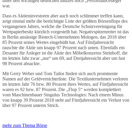
unter den wichtigen deutschen Indizes noch „Performancesieger“
war.
Dass es Aktieninvestoren aber auch noch schlimmer treffen kann,
zeigt einmal mehr die berüchtigte Liste der größten Börsenflops des
vergangenen Jahres, welche die Deutsche Schutzvereinigung für
Wertpapierbesitz kürzlich vorgestellt hat. Negativspitzenreiter ist das
in Berlin ansässige Biotech-Unternehmen Mologen, das 2018 über
85 Prozent seines Wertes eingebüßt hat. Auf Fünfjahressicht
rauschte die Aktie um knapp 97 Prozent nach unten. Ebenfalls ein
Desaster für Anleger ist die Aktie des Möbelkonzerns Steinhoff, die
im letzten Jahr zwar „nur“ um 69, auf Dreijahressicht aber um fast
98 Prozent absackte.
Mit Gerry Weber und Tom Tailor finden sich auch prominente
Namen auf der Geldvernichterliste. Die Textilunternehmen verloren
im letzten Jahr 76 bzw. 80 Prozent ihres Wertes, auf Fünfjahressicht
waren es 92 bzw. 87 Prozent. Die „Flop 5“ werden komplettiert
vom Maschinenbauer Singulus Technologies: Nach einem Minus
von knapp 39 Prozent 2018 steht auf Fünfjahressicht ein Verlust von
über 97 Prozent unterm Strich.
mehr zum Thema Börse