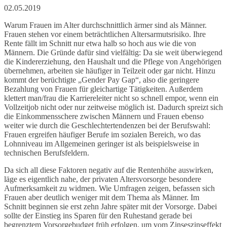
02.05.2019
Warum Frauen im Alter durchschnittlich ärmer sind als Männer.
Frauen stehen vor einem beträchtlichen Altersarmutsrisiko. Ihre
Rente fällt im Schnitt nur etwa halb so hoch aus wie die von
Männern. Die Gründe dafür sind vielfältig: Da sie weit überwiegend
die Kindererziehung, den Haushalt und die Pflege von Angehörigen
übernehmen, arbeiten sie häufiger in Teilzeit oder gar nicht. Hinzu
kommt der berüchtigte „Gender Pay Gap“, also die geringere
Bezahlung von Frauen für gleichartige Tätigkeiten. Außerdem
klettert man/frau die Karriereleiter nicht so schnell empor, wenn ein
Vollzeitjob nicht oder nur zeitweise möglich ist. Dadurch spreizt sich
die Einkommensschere zwischen Männern und Frauen ebenso
weiter wie durch die Geschlechtertendenzen bei der Berufswahl:
Frauen ergreifen häufiger Berufe im sozialen Bereich, wo das
Lohnniveau im Allgemeinen geringer ist als beispielsweise in
technischen Berufsfeldern.
Da sich all diese Faktoren negativ auf die Rentenhöhe auswirken,
läge es eigentlich nahe, der privaten Altersvorsorge besondere
Aufmerksamkeit zu widmen. Wie Umfragen zeigen, befassen sich
Frauen aber deutlich weniger mit dem Thema als Männer. Im
Schnitt beginnen sie erst zehn Jahre später mit der Vorsorge. Dabei
sollte der Einstieg ins Sparen für den Ruhestand gerade bei
begrenztem Vorsorgebudget früh erfolgen, um vom Zinseszinseffekt