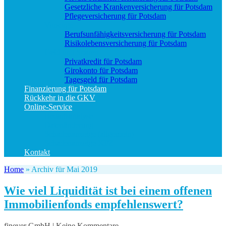
Gesetzliche Krankenversicherung für Potsdam
Pflegeversicherung für Potsdam
Vorsorge
Berufs­unfähigkeitsversicherung für Potsdam
Risikolebensversicherung für Potsdam
Geld und Sparen
Privatkredit für Potsdam
Girokonto für Potsdam
Tagesgeld für Potsdam
Finanzierung für Potsdam
Rückkehr in die GKV
Online-Service
Bedarfsanalyse
Datenänderung
Schadenanzeige (allgemein)
Schadenanzeige KFZ
Kontakt
Home
»
Archiv für Mai 2019
Wie viel Liquidität ist bei einem offenen
Immobilienfonds empfehlenswert?
finever GmbH | Keine Kommentare