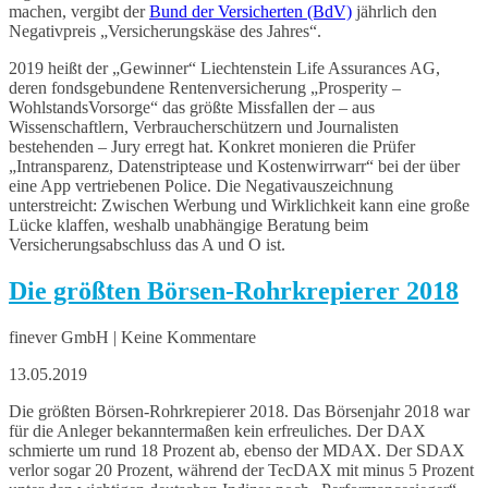
machen, vergibt der
Bund der Versicherten (BdV)
jährlich den
Negativpreis „Versicherungskäse des Jahres“.
2019 heißt der „Gewinner“ Liechtenstein Life Assurances AG,
deren fondsgebundene Rentenversicherung „Prosperity –
WohlstandsVorsorge“ das größte Missfallen der – aus
Wissenschaftlern, Verbraucherschützern und Journalisten
bestehenden – Jury erregt hat. Konkret monieren die Prüfer
„Intransparenz, Datenstriptease und Kostenwirrwarr“ bei der über
eine App vertriebenen Police. Die Negativauszeichnung
unterstreicht: Zwischen Werbung und Wirklichkeit kann eine große
Lücke klaffen, weshalb unabhängige Beratung beim
Versicherungsabschluss das A und O ist.
Die größten Börsen-Rohrkrepierer 2018
finever GmbH | Keine Kommentare
13.05.2019
Die größten Börsen-Rohrkrepierer 2018. Das Börsenjahr 2018 war
für die Anleger bekanntermaßen kein erfreuliches. Der DAX
schmierte um rund 18 Prozent ab, ebenso der MDAX. Der SDAX
verlor sogar 20 Prozent, während der TecDAX mit minus 5 Prozent