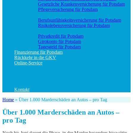
Gesetzliche Krankenversicherung für Potsdam
Pflegeversicherung für Potsdam
Vorsorge
Berufs­unfähigkeitsversicherung für Potsdam
Risikolebensversicherung für Potsdam
Geld und Sparen
Privatkredit für Potsdam
Girokonto für Potsdam
Tagesgeld für Potsdam
Finanzierung für Potsdam
Rückkehr in die GKV
Online-Service
Bedarfsanalyse
Datenänderung
Schadenanzeige (allgemein)
Schadenanzeige KFZ
Kontakt
Home
»
Über 1.000 Marderschäden an Autos – pro Tag
Über 1.000 Marderschäden an Autos –
pro Tag
Noch bis Juni dauert die Phase, in der Marder besonders bisswütig