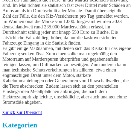
sind. Im Mai richten sie statistisch fast zwei Drittel mehr Schäden an
Autos an als im Durchschnitt aller Monate. Damit übersteigt die
Zahl der Fälle, die den Kfz-Versicherern pro Tag gemeldet werden,
im Wonnemonat die Marke von 1.000. Insgesamt wurden 2023
deutschlandweit rund 235.000 Marderschäden erfasst, im
Durchschnitt schlug jeder mit knapp 550 Euro zu Buche. Die
tatsächliche Fallzahl liegt höher, da nur die kaskoversicherten
Fahrzeuge Eingang in die Statistik finden.
Es gibt einige Maßnahmen, mit denen sich das Risiko für das eigene
Fahrzeug senken lässt. Zum einen sollte man regelmäßig den
Motorraum auf Marderspuren überprüfen und gegebenenfalls
reinigen lassen, um Duftmarken zu beseitigen. Zum anderen kann
man technische Schutzvorkehrungen installieren, etwa einen
engmaschigen Draht unter dem Motor, stärkere
Kabelummantelungen oder Generatoren von Ultraschallwellen, die
die Tiere abschrecken. Zudem lassen sich an den potenziellen
Einstiegsorten Metallplättchen anbringen, die nach dem
Elektrozaunprinzip leichte, unschädliche, aber auch unangenehme
Stromstöße abgeben.
zurück zur Übersicht
Kategorien