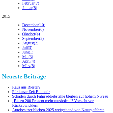
Februar
(7)
Januar
(8)
2015
Dezember
(10)
November
(6)
Oktober
(4)
September
(2)
August
(2)
Juli
(3)
Juni
(1)
Mai
(3)
April
(4)
März
(8)
Neueste Beiträge
Raus aus Riester?
Für kurze Zeit Billionär
Schäden durch Fahrraddiebstähle bleiben auf hohem Niveau
„Bis zu 200 Prozent mehr rausholen“? Vorsicht vor
Rückabwicklern!
Autobesitzer blieben 2025 weitgehend von Naturgefahren