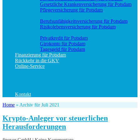
Gesetzliche Krankenversicherung für Potsdam
Pflegeversicherung für Potsdam
Vorsorge
Berufs­unfähigkeitsversicherung für Potsdam
Risikolebensversicherung für Potsdam
Geld und Sparen
Privatkredit für Potsdam
Girokonto für Potsdam
Tagesgeld für Potsdam
Finanzierung für Potsdam
Rückkehr in die GKV
Online-Service
Bedarfsanalyse
Datenänderung
Schadenanzeige (allgemein)
Schadenanzeige KFZ
Kontakt
Home
»
Archiv für Juli 2021
Krypto-Anleger vor steuerlichen
Herausforderungen
finever GmbH | Keine Kommentare