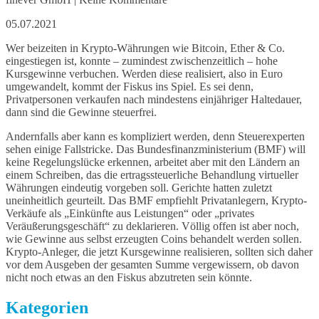
05.07.2021
Wer beizeiten in Krypto-Währungen wie Bitcoin, Ether & Co.
eingestiegen ist, konnte – zumindest zwischenzeitlich – hohe
Kursgewinne verbuchen. Werden diese realisiert, also in Euro
umgewandelt, kommt der Fiskus ins Spiel. Es sei denn,
Privatpersonen verkaufen nach mindestens einjähriger Haltedauer,
dann sind die Gewinne steuerfrei.
Andernfalls aber kann es kompliziert werden, denn Steuerexperten
sehen einige Fallstricke. Das Bundesfinanzministerium (BMF) will
keine Regelungslücke erkennen, arbeitet aber mit den Ländern an
einem Schreiben, das die ertragssteuerliche Behandlung virtueller
Währungen eindeutig vorgeben soll. Gerichte hatten zuletzt
uneinheitlich geurteilt. Das BMF empfiehlt Privatanlegern, Krypto-
Verkäufe als „Einkünfte aus Leistungen“ oder „privates
Veräußerungsgeschäft“ zu deklarieren. Völlig offen ist aber noch,
wie Gewinne aus selbst erzeugten Coins behandelt werden sollen.
Krypto-Anleger, die jetzt Kursgewinne realisieren, sollten sich daher
vor dem Ausgeben der gesamten Summe vergewissern, ob davon
nicht noch etwas an den Fiskus abzutreten sein könnte.
Kategorien