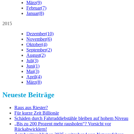
März
(9)
Februar
(7)
Januar
(8)
2015
Dezember
(10)
November
(6)
Oktober
(4)
September
(2)
August
(2)
Juli
(3)
Juni
(1)
Mai
(3)
April
(4)
März
(8)
Neueste Beiträge
Raus aus Riester?
Für kurze Zeit Billionär
Schäden durch Fahrraddiebstähle bleiben auf hohem Niveau
„Bis zu 200 Prozent mehr rausholen“? Vorsicht vor
Rückabwicklern!