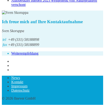
Autobesitzer blieben 2025 weitgehend von Naturgefahren
verschont
Ich freue mich auf Ihre Kontaktaufnahme
Sven Skoruppa
tel
+49 (331) 58188898
fax
+49 (331) 58188899
Weiterempfehlung
News
Kontakt
Impressum
Datenschutz
© 2026 finever GmbH
twin Webdesign