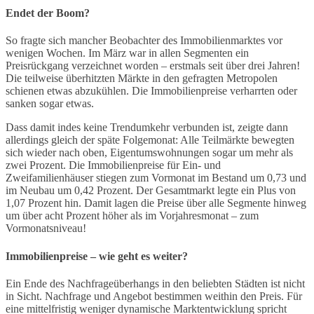
Endet der Boom?
So fragte sich mancher Beobachter des Immobilienmarktes vor
wenigen Wochen. Im März war in allen Segmenten ein
Preisrückgang verzeichnet worden – erstmals seit über drei Jahren!
Die teilweise überhitzten Märkte in den gefragten Metropolen
schienen etwas abzukühlen. Die Immobilienpreise verharrten oder
sanken sogar etwas.
Dass damit indes keine Trendumkehr verbunden ist, zeigte dann
allerdings gleich der späte Folgemonat: Alle Teilmärkte bewegten
sich wieder nach oben, Eigentumswohnungen sogar um mehr als
zwei Prozent. Die Immobilienpreise für Ein- und
Zweifamilienhäuser stiegen zum Vormonat im Bestand um 0,73 und
im Neubau um 0,42 Prozent. Der Gesamtmarkt legte ein Plus von
1,07 Prozent hin. Damit lagen die Preise über alle Segmente hinweg
um über acht Prozent höher als im Vorjahresmonat – zum
Vormonatsniveau!
Immobilienpreise – wie geht es weiter?
Ein Ende des Nachfrageüberhangs in den beliebten Städten ist nicht
in Sicht. Nachfrage und Angebot bestimmen weithin den Preis. Für
eine mittelfristig weniger dynamische Marktentwicklung spricht