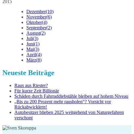
2015
Dezember
(10)
November
(6)
Oktober
(4)
September
(2)
August
(2)
Juli
(3)
Juni
(1)
Mai
(3)
April
(4)
März
(8)
Neueste Beiträge
Raus aus Riester?
Für kurze Zeit Billionär
Schäden durch Fahrraddiebstähle bleiben auf hohem Niveau
„Bis zu 200 Prozent mehr rausholen“? Vorsicht vor
Rückabwicklern!
Autobesitzer blieben 2025 weitgehend von Naturgefahren
verschont