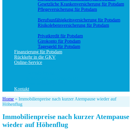
Gesetzliche Krankenversicherung für Potsdam
Pflegeversicherung für Potsdam
Vorsorge
Berufs­unfähigkeitsversicherung für Potsdam
Risikolebensversicherung für Potsdam
Geld und Sparen
Privatkredit für Potsdam
Girokonto für Potsdam
Tagesgeld für Potsdam
Finanzierung für Potsdam
Rückkehr in die GKV
Online-Service
Bedarfsanalyse
Datenänderung
Schadenanzeige (allgemein)
Schadenanzeige KFZ
Kontakt
Home
»
Immobilienpreise nach kurzer Atempause wieder auf
Höhenflug
Immobilienpreise nach kurzer Atempause
wieder auf Höhenflug