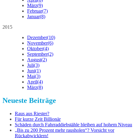
März
(9)
Februar
(7)
Januar
(8)
2015
Dezember
(10)
November
(6)
Oktober
(4)
September
(2)
August
(2)
Juli
(3)
Juni
(1)
Mai
(3)
April
(4)
März
(8)
Neueste Beiträge
Raus aus Riester?
Für kurze Zeit Billionär
Schäden durch Fahrraddiebstähle bleiben auf hohem Niveau
„Bis zu 200 Prozent mehr rausholen“? Vorsicht vor
Rückabwicklern!