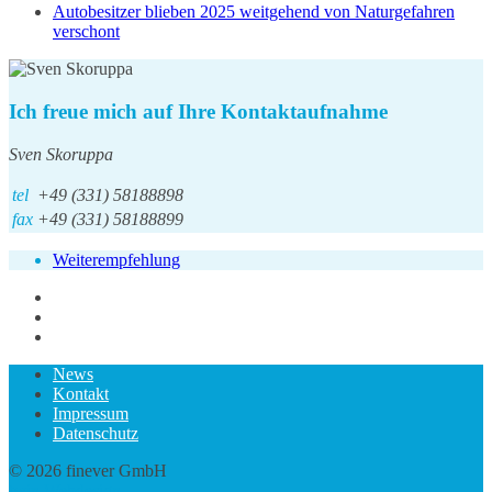
Autobesitzer blieben 2025 weitgehend von Naturgefahren
verschont
Ich freue mich auf Ihre Kontaktaufnahme
Sven Skoruppa
tel
+49 (331) 58188898
fax
+49 (331) 58188899
Weiterempfehlung
News
Kontakt
Impressum
Datenschutz
© 2026 finever GmbH
twin Webdesign