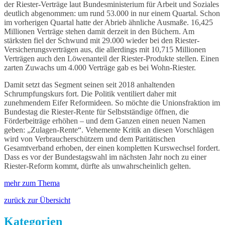
der Riester-Verträge laut Bundesministerium für Arbeit und Soziales
deutlich abgenommen: um rund 53.000 in nur einem Quartal. Schon
im vorherigen Quartal hatte der Abrieb ähnliche Ausmaße. 16,425
Millionen Verträge stehen damit derzeit in den Büchern. Am
stärksten fiel der Schwund mit 29.000 wieder bei den Riester-
Versicherungsverträgen aus, die allerdings mit 10,715 Millionen
Verträgen auch den Löwenanteil der Riester-Produkte stellen. Einen
zarten Zuwachs um 4.000 Verträge gab es bei Wohn-Riester.
Damit setzt das Segment seinen seit 2018 anhaltenden
Schrumpfungskurs fort. Die Politik ventiliert daher mit
zunehmendem Eifer Reformideen. So möchte die Unionsfraktion im
Bundestag die Riester-Rente für Selbstständige öffnen, die
Förderbeiträge erhöhen – und dem Ganzen einen neuen Namen
geben: „Zulagen-Rente“. Vehemente Kritik an diesen Vorschlägen
wird von Verbraucherschützern und dem Paritätischen
Gesamtverband erhoben, der einen kompletten Kurswechsel fordert.
Dass es vor der Bundestagswahl im nächsten Jahr noch zu einer
Riester-Reform kommt, dürfte als unwahrscheinlich gelten.
mehr zum Thema
zurück zur Übersicht
Kategorien