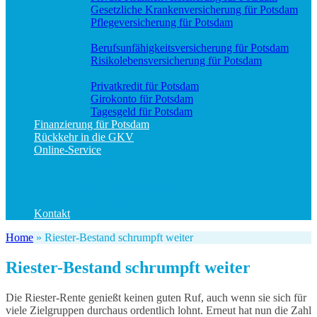
Gesetzliche Krankenversicherung für Potsdam
Pflegeversicherung für Potsdam
Vorsorge
Berufs­unfähigkeitsversicherung für Potsdam
Risikolebensversicherung für Potsdam
Geld und Sparen
Privatkredit für Potsdam
Girokonto für Potsdam
Tagesgeld für Potsdam
Finanzierung für Potsdam
Rückkehr in die GKV
Online-Service
Bedarfsanalyse
Datenänderung
Schadenanzeige (allgemein)
Schadenanzeige KFZ
Kontakt
Home
»
Riester-Bestand schrumpft weiter
Riester-Bestand schrumpft weiter
Die Riester-Rente genießt keinen guten Ruf, auch wenn sie sich für
viele Zielgruppen durchaus ordentlich lohnt. Erneut hat nun die Zahl