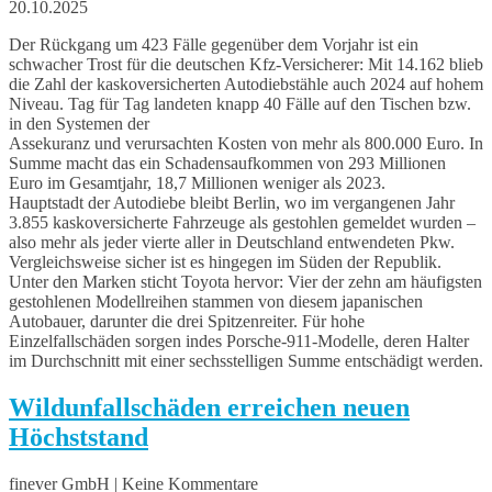
20.10.2025
Der Rückgang um 423 Fälle gegenüber dem Vorjahr ist ein
schwacher Trost für die deutschen Kfz-Versicherer: Mit 14.162 blieb
die Zahl der kaskoversicherten Autodiebstähle auch 2024 auf hohem
Niveau. Tag für Tag landeten knapp 40 Fälle auf den Tischen bzw.
in den Systemen der
Assekuranz und verursachten Kosten von mehr als 800.000 Euro. In
Summe macht das ein Schadensaufkommen von 293 Millionen
Euro im Gesamtjahr, 18,7 Millionen weniger als 2023.
Hauptstadt der Autodiebe bleibt Berlin, wo im vergangenen Jahr
3.855 kaskoversicherte Fahrzeuge als gestohlen gemeldet wurden –
also mehr als jeder vierte aller in Deutschland entwendeten Pkw.
Vergleichsweise sicher ist es hingegen im Süden der Republik.
Unter den Marken sticht Toyota hervor: Vier der zehn am häufigsten
gestohlenen Modellreihen stammen von diesem japanischen
Autobauer, darunter die drei Spitzenreiter. Für hohe
Einzelfallschäden sorgen indes Porsche-911-Modelle, deren Halter
im Durchschnitt mit einer sechsstelligen Summe entschädigt werden.
Wildunfallschäden erreichen neuen
Höchststand
finever GmbH | Keine Kommentare