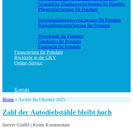
Gesetzliche Krankenversicherung für Potsdam
Pflegeversicherung für Potsdam
Vorsorge
Berufs­unfähigkeitsversicherung für Potsdam
Risikolebensversicherung für Potsdam
Geld und Sparen
Privatkredit für Potsdam
Girokonto für Potsdam
Tagesgeld für Potsdam
Finanzierung für Potsdam
Rückkehr in die GKV
Online-Service
Bedarfsanalyse
Datenänderung
Schadenanzeige (allgemein)
Schadenanzeige KFZ
Kontakt
Home
»
Archiv für Oktober 2025
Zahl der Autodiebstähle bleibt hoch
finever GmbH | Keine Kommentare