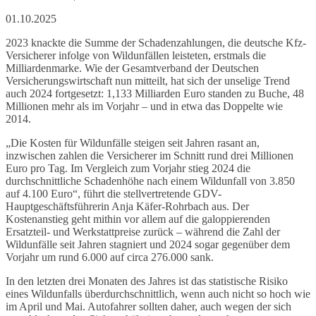
01.10.2025
2023 knackte die Summe der Schadenzahlungen, die deutsche Kfz-
Versicherer infolge von Wildunfällen leisteten, erstmals die
Milliardenmarke. Wie der Gesamtverband der Deutschen
Versicherungswirtschaft nun mitteilt, hat sich der unselige Trend
auch 2024 fortgesetzt: 1,133 Milliarden Euro standen zu Buche, 48
Millionen mehr als im Vorjahr – und in etwa das Doppelte wie
2014.
„Die Kosten für Wildunfälle steigen seit Jahren rasant an,
inzwischen zahlen die Versicherer im Schnitt rund drei Millionen
Euro pro Tag. Im Vergleich zum Vorjahr stieg 2024 die
durchschnittliche Schadenhöhe nach einem Wildunfall von 3.850
auf 4.100 Euro“, führt die stellvertretende GDV-
Hauptgeschäftsführerin Anja Käfer-Rohrbach aus. Der
Kostenanstieg geht mithin vor allem auf die galoppierenden
Ersatzteil- und Werkstattpreise zurück – während die Zahl der
Wildunfälle seit Jahren stagniert und 2024 sogar gegenüber dem
Vorjahr um rund 6.000 auf circa 276.000 sank.
In den letzten drei Monaten des Jahres ist das statistische Risiko
eines Wildunfalls überdurchschnittlich, wenn auch nicht so hoch wie
im April und Mai. Autofahrer sollten daher, auch wegen der sich