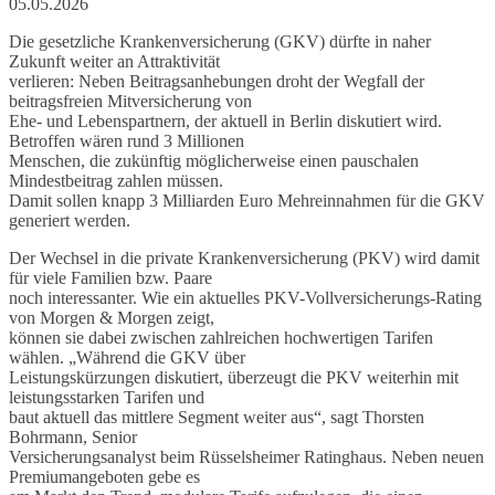
05.05.2026
Die gesetzliche Krankenversicherung (GKV) dürfte in naher
Zukunft weiter an Attraktivität
verlieren: Neben Beitragsanhebungen droht der Wegfall der
beitragsfreien Mitversicherung von
Ehe- und Lebenspartnern, der aktuell in Berlin diskutiert wird.
Betroffen wären rund 3 Millionen
Menschen, die zukünftig möglicherweise einen pauschalen
Mindestbeitrag zahlen müssen.
Damit sollen knapp 3 Milliarden Euro Mehreinnahmen für die GKV
generiert werden.
Der Wechsel in die private Krankenversicherung (PKV) wird damit
für viele Familien bzw. Paare
noch interessanter. Wie ein aktuelles PKV-Vollversicherungs-Rating
von Morgen & Morgen zeigt,
können sie dabei zwischen zahlreichen hochwertigen Tarifen
wählen. „Während die GKV über
Leistungskürzungen diskutiert, überzeugt die PKV weiterhin mit
leistungsstarken Tarifen und
baut aktuell das mittlere Segment weiter aus“, sagt Thorsten
Bohrmann, Senior
Versicherungsanalyst beim Rüsselsheimer Ratinghaus. Neben neuen
Premiumangeboten gebe es