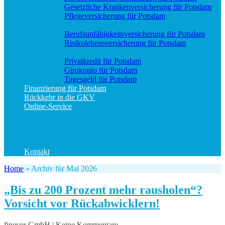
Gesetzliche Krankenversicherung für Potsdam
Pflegeversicherung für Potsdam
Vorsorge
Berufs­unfähigkeitsversicherung für Potsdam
Risikolebensversicherung für Potsdam
Geld und Sparen
Privatkredit für Potsdam
Girokonto für Potsdam
Tagesgeld für Potsdam
Finanzierung für Potsdam
Rückkehr in die GKV
Online-Service
Bedarfsanalyse
Datenänderung
Schadenanzeige (allgemein)
Schadenanzeige KFZ
Kontakt
Home
»
Archiv für Mai 2026
„Bis zu 200 Prozent mehr rausholen“?
Vorsicht vor Rückabwicklern!
finever GmbH | Keine Kommentare