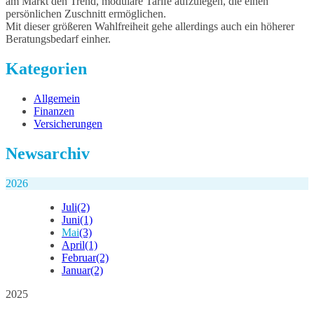
am Markt den Trend, modulare Tarife aufzulegen, die einen
persönlichen Zuschnitt ermöglichen.
Mit dieser größeren Wahlfreiheit gehe allerdings auch ein höherer
Beratungsbedarf einher.
Kategorien
Allgemein
Finanzen
Versicherungen
Newsarchiv
2026
Juli
(2)
Juni
(1)
Mai
(3)
April
(1)
Februar
(2)
Januar
(2)
2025