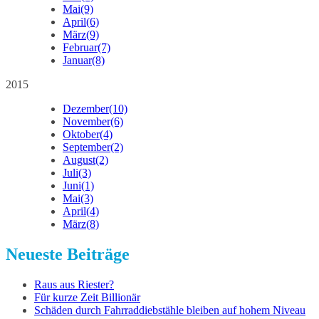
Mai
(9)
April
(6)
März
(9)
Februar
(7)
Januar
(8)
2015
Dezember
(10)
November
(6)
Oktober
(4)
September
(2)
August
(2)
Juli
(3)
Juni
(1)
Mai
(3)
April
(4)
März
(8)
Neueste Beiträge
Raus aus Riester?
Für kurze Zeit Billionär
Schäden durch Fahrraddiebstähle bleiben auf hohem Niveau