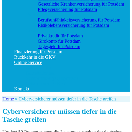
Gesetzliche Krankenversicherung für Potsdam
Pflegeversicherung für Potsdam
Vorsorge
Berufs­unfähigkeitsversicherung für Potsdam
Risikolebensversicherung für Potsdam
Geld und Sparen
Privatkredit für Potsdam
Girokonto für Potsdam
Tagesgeld für Potsdam
Finanzierung für Potsdam
Rückkehr in die GKV
Online-Service
Bedarfsanalyse
Datenänderung
Schadenanzeige (allgemein)
Schadenanzeige KFZ
Kontakt
Home
»
Cyberversicherer müssen tiefer in die Tasche greifen
Cyberversicherer müssen tiefer in die
Tasche greifen
Um fast 50 Prozent stiegen die Leistungsausgaben der deutschen