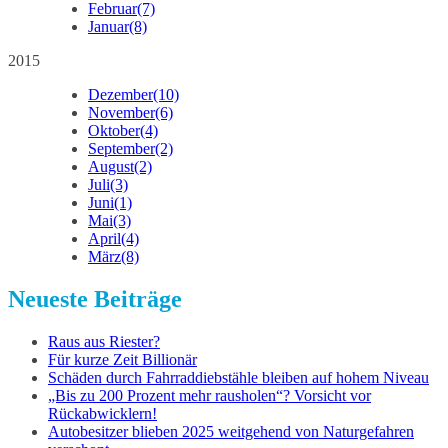
Februar
(7)
Januar
(8)
2015
Dezember
(10)
November
(6)
Oktober
(4)
September
(2)
August
(2)
Juli
(3)
Juni
(1)
Mai
(3)
April
(4)
März
(8)
Neueste Beiträge
Raus aus Riester?
Für kurze Zeit Billionär
Schäden durch Fahrraddiebstähle bleiben auf hohem Niveau
„Bis zu 200 Prozent mehr rausholen“? Vorsicht vor
Rückabwicklern!
Autobesitzer blieben 2025 weitgehend von Naturgefahren