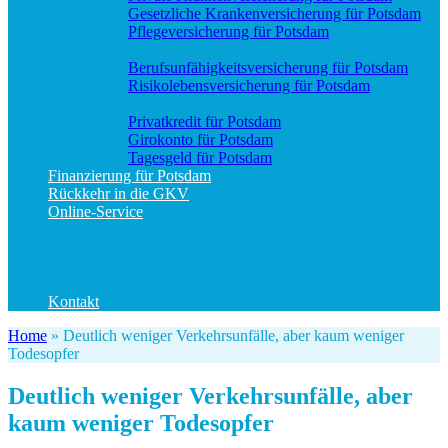
Gesetzliche Krankenversicherung für Potsdam
Pflegeversicherung für Potsdam
Vorsorge
Berufs­unfähigkeitsversicherung für Potsdam
Risikolebensversicherung für Potsdam
Geld und Sparen
Privatkredit für Potsdam
Girokonto für Potsdam
Tagesgeld für Potsdam
Finanzierung für Potsdam
Rückkehr in die GKV
Online-Service
Bedarfsanalyse
Datenänderung
Schadenanzeige (allgemein)
Schadenanzeige KFZ
Kontakt
Home
»
Deutlich weniger Verkehrsunfälle, aber kaum weniger
Todesopfer
Deutlich weniger Verkehrsunfälle, aber
kaum weniger Todesopfer