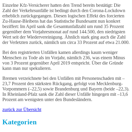
Einzelne Kfz-Versicherer hatten den Trend bereits bestätigt: Die
Zahl der Verkehrsunfälle ist bedingt durch den Corona-Lockdown
erheblich zurückgegangen. Diesen logischen Effekt des forcierten
Zu-Hause-Bleibens hat das Statistische Bundesamt nun konkret
beziffert: Im April sank die Gesamtunfallzahl um rund 35 Prozent
gegenüber dem Vorjahresmonat auf rund 144.500, den niedrigsten
Wert seit der Wiedervereinigung. Ähnlich stark ging auch die Zahl
der Verletzten zurück, nämlich um circa 33 Prozent auf etwa 21.000.
Bei den registrierten Unfällen kamen allerdings kaum weniger
Menschen zu Tode als im Vorjahr, nämlich 236, was einem Minus
von 3 Prozent gegenüber April 2019 entspricht. Über die Gründe
kann man nur spekulieren.
Bremen verzeichnete bei den Unfällen mit Personenschaden mit –
23,7 Prozent den stärksten Rückgang, gefolgt von Mecklenburg-
Vorpommern (–22,5) sowie Brandenburg und Bayern (beide –22,3).
In Rheinland-Pfalz sank die Zahl dieser Unfälle hingegen mit –13,6
Prozent am wenigsten unter den Bundesländern.
zurück zur Übersicht
Kategorien