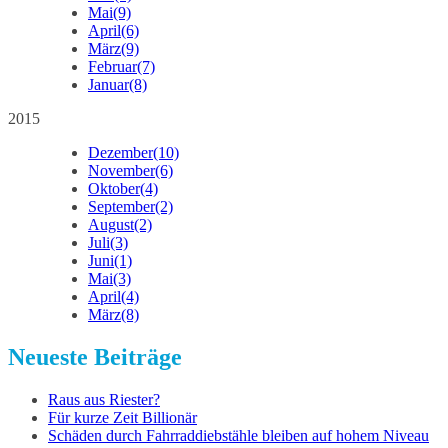
Mai
(9)
April
(6)
März
(9)
Februar
(7)
Januar
(8)
2015
Dezember
(10)
November
(6)
Oktober
(4)
September
(2)
August
(2)
Juli
(3)
Juni
(1)
Mai
(3)
April
(4)
März
(8)
Neueste Beiträge
Raus aus Riester?
Für kurze Zeit Billionär
Schäden durch Fahrraddiebstähle bleiben auf hohem Niveau