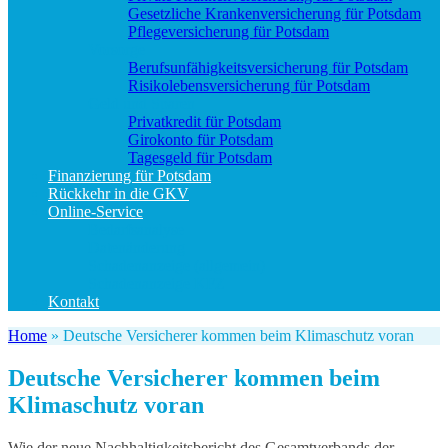
Gesetzliche Krankenversicherung für Potsdam
Pflegeversicherung für Potsdam
Vorsorge
Berufs­unfähigkeitsversicherung für Potsdam
Risikolebensversicherung für Potsdam
Geld und Sparen
Privatkredit für Potsdam
Girokonto für Potsdam
Tagesgeld für Potsdam
Finanzierung für Potsdam
Rückkehr in die GKV
Online-Service
Bedarfsanalyse
Datenänderung
Schadenanzeige (allgemein)
Schadenanzeige KFZ
Kontakt
Home
»
Deutsche Versicherer kommen beim Klimaschutz voran
Deutsche Versicherer kommen beim
Klimaschutz voran
Wie der neue Nachhaltigkeitsbericht des Gesamtverbands der