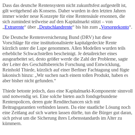
Dass das deutsche Rentensystem nicht zukunftsfest aufgestellt ist,
gilt weitgehend als Konsens. Daher wurden in den letzten Jahren
immer wieder neue Konzepte für eine Rentensäule ersonnen, die
sich zumindest teilweise auf den Kapitalmarkt stützt – von
„
Extrarente
“ über „
Deutschlandrente
“ bis hin zum „
Vorsorgekonto
“.
Die Deutsche Rentenversicherung Bund (DRV) hat diese
Vorschläge für eine institutionalisierte kapitalgedeckte Rente
kürzlich unter die Lupe genommen. Allen Modellen wurden teils
erhebliche Schwachstellen bescheinigt. Je detailreicher eines
ausgearbeitet sei, desto größer werde die Zahl der Probleme, sagte
der Leiter des Geschäftsbereichs Forschung und Entwicklung,
Reinhold Thiede, kürzlich auf einer Berliner Fachtagung und fügte
lakonisch hinzu: „Wir suchen nach einem tollen Produkt, haben es
aber bisher nicht gefunden.“
Thiede betonte jedoch, dass eine Kapitalmarkt-Komponente sinnvoll
und notwendig sei. Eine solche bieten auch fondsgebundene
Rentenpolicen, deren gute Renditechancen sich mit
Beitragsgarantien verbinden lassen. Da eine staatliche Lösung noch
eine Zeitlang auf sich warten lassen dürfte, tun die Bürger gut daran,
sich privat um die Sicherung ihres Lebensstandards im Alter zu
kümmern.