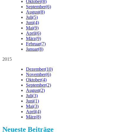
Oktober
(8)
September
(6)
August
(8)
Juli
(5)
Juni
(4)
Mai
(9)
April
(6)
März
(9)
Februar
(7)
Januar
(8)
2015
Dezember
(10)
November
(6)
Oktober
(4)
September
(2)
August
(2)
Juli
(3)
Juni
(1)
Mai
(3)
April
(4)
März
(8)
Neueste Beiträge