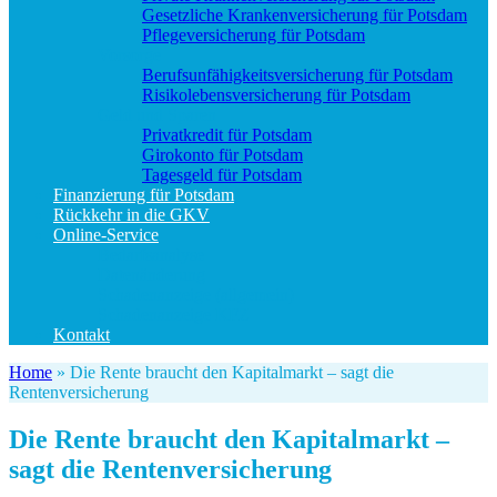
Gesetzliche Krankenversicherung für Potsdam
Pflegeversicherung für Potsdam
Vorsorge
Berufs­unfähigkeitsversicherung für Potsdam
Risikolebensversicherung für Potsdam
Geld und Sparen
Privatkredit für Potsdam
Girokonto für Potsdam
Tagesgeld für Potsdam
Finanzierung für Potsdam
Rückkehr in die GKV
Online-Service
Bedarfsanalyse
Datenänderung
Schadenanzeige (allgemein)
Schadenanzeige KFZ
Kontakt
Home
»
Die Rente braucht den Kapitalmarkt – sagt die
Rentenversicherung
Die Rente braucht den Kapitalmarkt –
sagt die Rentenversicherung