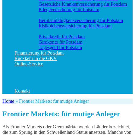
Gesetzliche Krankenversicherung für Potsdam
Pflegeversicherung für Potsdam
Vorsorge
Berufs­unfähigkeitsversicherung für Potsdam
Risikolebensversicherung für Potsdam
Geld und Sparen
Privatkredit für Potsdam
Girokonto für Potsdam
Tagesgeld für Potsdam
Finanzierung für Potsdam
Rückkehr in die GKV
Online-Service
Bedarfsanalyse
Datenänderung
Schadenanzeige (allgemein)
Schadenanzeige KFZ
Kontakt
Home
»
Frontier Markets: für mutige Anleger
Frontier Markets: für mutige Anleger
Als Frontier Markets oder Grenzmärkte werden Länder bezeichnet,
die zum Sprung in den Schwellenland-Status ansetzen. Manche von