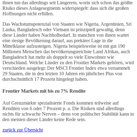
ihnen tun das allerdings seit Längerem, worin sich schon das größte
Risiko dieses Anlagesegments widerspiegelt: dass sich die großen
Hoffnungen nicht erfüllen.
Das Wachstumspotenzial von Staaten wie Nigeria, Argentinien, Sri
Lanka, Bangladesch oder Vietnam ist prinzipiell gewaltig, denn
diese Länder haben Nachholbedarf. In manchen von ihnen wartet
eine riesige Bevölkerung darauf, aus prekärer Lage in die
Mittelklasse aufzusteigen. Nigeria beispielsweise ist mit gut 190
Millionen Menschen das bevölkerungsreichste Land Afrikas, auch
Bangladesch hat mehr als doppelt so viele Einwohner wie
Deutschland. Welche Länder zu den Frontier Markets gehören, wird
verschieden ausgelegt: Der MSCI Frontier Index etwa versammelt
29 Staaten, die in den letzten 10 Jahren ein jährliches Plus von
durchschnittlich 17 Prozent hingelegt haben.
Frontier Markets mit bis zu 7% Rendite
Auf Grenzmärkte spezialisierte Fonds kommen teilweise auf
Renditen von 6 oder 7 Prozent p. a. Die Risiken sind allerdings
nichts für schwache Nerven – denn von politischer Stabilität kann in
den meisten dieser Länder keine Rede sein.
zurück zur Übersicht