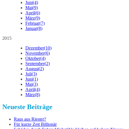
Juni
(4)
Mai
(9)
April
(6)
März
(9)
Februar
(7)
Januar
(8)
2015
Dezember
(10)
November
(6)
Oktober
(4)
September
(2)
August
(2)
Juli
(3)
Juni
(1)
Mai
(3)
April
(4)
März
(8)
Neueste Beiträge
Raus aus Riester?
Für kurze Zeit Billionär