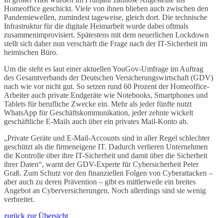
Homeoffice geschickt. Viele von ihnen blieben auch zwischen den
Pandemiewellen, zumindest tageweise, gleich dort. Die technische
Infrastruktur für die digitale Heimarbeit wurde dabei oftmals
zusammenimprovisiert. Spätestens mit dem neuerlichen Lockdown
stellt sich daher nun verschärft die Frage nach der IT-Sicherheit im
heimischen Büro.
Um die steht es laut einer aktuellen YouGov-Umfrage im Auftrag
des Gesamtverbands der Deutschen Versicherungswirtschaft (GDV)
nach wie vor nicht gut. So setzen rund 60 Prozent der Homeoffice-
Arbeiter auch private Endgeräte wie Notebooks, Smartphones und
Tablets für berufliche Zwecke ein. Mehr als jeder fünfte nutzt
WhatsApp für Geschäftskommunikation, jeder zehnte wickelt
geschäftliche E-Mails auch über ein privates Mail-Konto ab.
„Private Geräte und E-Mail-Accounts sind in aller Regel schlechter
geschützt als die firmeneigene IT. Dadurch verlieren Unternehmen
die Kontrolle über ihre IT-Sicherheit und damit über die Sicherheit
ihrer Daten“, warnt der GDV-Experte für Cybersicherheit Peter
Graß. Zum Schutz vor den finanziellen Folgen von Cyberattacken –
aber auch zu deren Prävention – gibt es mittlerweile ein breites
Angebot an Cyberversicherungen. Noch allerdings sind sie wenig
verbreitet.
zurück zur Übersicht