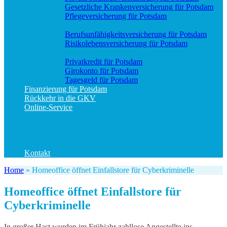
Gesetzliche Krankenversicherung für Potsdam
Pflegeversicherung für Potsdam
Vorsorge
Berufs­unfähigkeitsversicherung für Potsdam
Risikolebensversicherung für Potsdam
Geld und Sparen
Privatkredit für Potsdam
Girokonto für Potsdam
Tagesgeld für Potsdam
Finanzierung für Potsdam
Rückkehr in die GKV
Online-Service
Bedarfsanalyse
Datenänderung
Schadenanzeige (allgemein)
Schadenanzeige KFZ
Kontakt
Home
»
Homeoffice öffnet Einfallstore für Cyberkriminelle
Homeoffice öffnet Einfallstore für
Cyberkriminelle
In großer Hast wurden im Frühjahr zahllose Angestellte ins