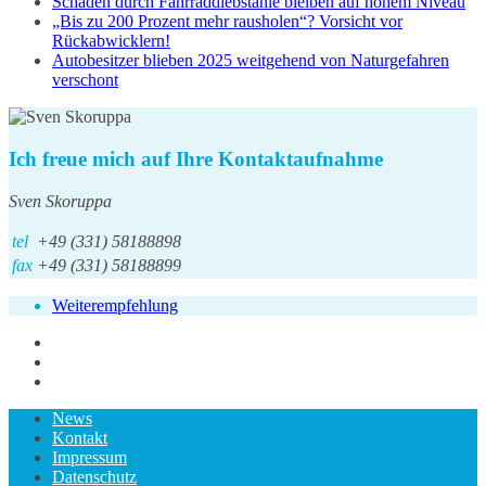
Schäden durch Fahrraddiebstähle bleiben auf hohem Niveau
„Bis zu 200 Prozent mehr rausholen“? Vorsicht vor
Rückabwicklern!
Autobesitzer blieben 2025 weitgehend von Naturgefahren
verschont
Ich freue mich auf Ihre Kontaktaufnahme
Sven Skoruppa
tel
+49 (331) 58188898
fax
+49 (331) 58188899
Weiterempfehlung
News
Kontakt
Impressum
Datenschutz