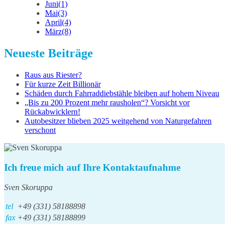
Juni
(1)
Mai
(3)
April
(4)
März
(8)
Neueste Beiträge
Raus aus Riester?
Für kurze Zeit Billionär
Schäden durch Fahrraddiebstähle bleiben auf hohem Niveau
„Bis zu 200 Prozent mehr rausholen“? Vorsicht vor
Rückabwicklern!
Autobesitzer blieben 2025 weitgehend von Naturgefahren
verschont
Ich freue mich auf Ihre Kontaktaufnahme
Sven Skoruppa
tel
+49 (331) 58188898
fax
+49 (331) 58188899