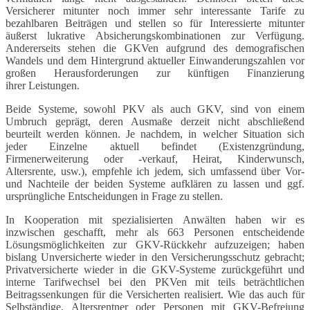
Versicherer mitunter noch immer sehr interessante Tarife zu
bezahlbaren Beiträgen und stellen so für Interessierte mitunter
äußerst lukrative Absicherungskombinationen zur Verfügung.
Andererseits stehen die GKVen aufgrund des demografischen
Wandels und dem Hintergrund aktueller Einwanderungszahlen vor
großen Herausforderungen zur künftigen Finanzierung
ihrer Leistungen.
Beide Systeme, sowohl PKV als auch GKV, sind von einem
Umbruch geprägt, deren Ausmaße derzeit nicht abschließend
beurteilt werden können. Je nachdem, in welcher Situation sich
jeder Einzelne aktuell befindet (Existenzgründung,
Firmenerweiterung oder -verkauf, Heirat, Kinderwunsch,
Altersrente, usw.), empfehle ich jedem, sich umfassend über Vor-
und Nachteile der beiden Systeme aufklären zu lassen und ggf.
ursprüngliche Entscheidungen in Frage zu stellen.
In Kooperation mit spezialisierten Anwälten haben wir es
inzwischen geschafft, mehr als 663 Personen entscheidende
Lösungsmöglichkeiten zur GKV-Rückkehr aufzuzeigen; haben
bislang Unversicherte wieder in den Versicherungsschutz gebracht;
Privatversicherte wieder in die GKV-Systeme zurückgeführt und
interne Tarifwechsel bei den PKVen mit teils beträchtlichen
Beitragssenkungen für die Versicherten realisiert. Wie das auch für
Selbständige, Altersrentner oder Personen mit GKV-Befreiung