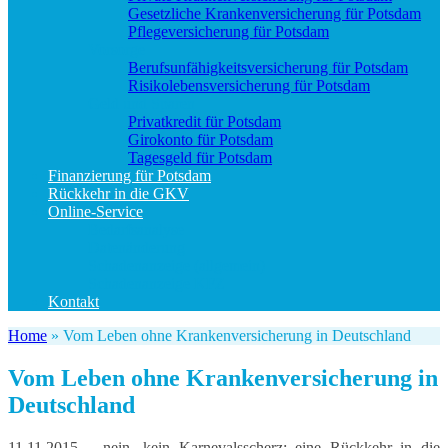
Gesetzliche Krankenversicherung für Potsdam
Pflegeversicherung für Potsdam
Vorsorge
Berufs­unfähigkeitsversicherung für Potsdam
Risikolebensversicherung für Potsdam
Geld und Sparen
Privatkredit für Potsdam
Girokonto für Potsdam
Tagesgeld für Potsdam
Finanzierung für Potsdam
Rückkehr in die GKV
Online-Service
Bedarfsanalyse
Datenänderung
Schadenanzeige (allgemein)
Schadenanzeige KFZ
Kontakt
Home
»
Vom Leben ohne Krankenversicherung in Deutschland
Vom Leben ohne Krankenversicherung in
Deutschland
11.11.2015 – nein, kein Karnevalsscherz: eine Rückkehr in die