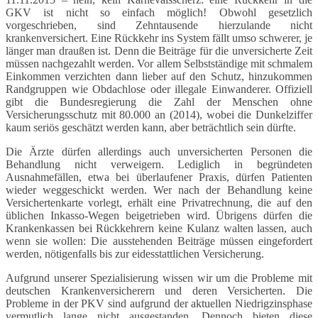
GKV ist nicht so einfach möglich! Obwohl gesetzlich
vorgeschrieben, sind Zehntausende hierzulande nicht
krankenversichert. Eine Rückkehr ins System fällt umso schwerer, je
länger man draußen ist. Denn die Beiträge für die unversicherte Zeit
müssen nachgezahlt werden. Vor allem Selbstständige mit schmalem
Einkommen verzichten dann lieber auf den Schutz, hinzukommen
Randgruppen wie Obdachlose oder illegale Einwanderer. Offiziell
gibt die Bundesregierung die Zahl der Menschen ohne
Versicherungsschutz mit 80.000 an (2014), wobei die Dunkelziffer
kaum seriös geschätzt werden kann, aber beträchtlich sein dürfte.
Die Ärzte dürfen allerdings auch unversicherten Personen die
Behandlung nicht verweigern. Lediglich in begründeten
Ausnahmefällen, etwa bei überlaufener Praxis, dürfen Patienten
wieder weggeschickt werden. Wer nach der Behandlung keine
Versichertenkarte vorlegt, erhält eine Privatrechnung, die auf den
üblichen Inkasso-Wegen beigetrieben wird. Übrigens dürfen die
Krankenkassen bei Rückkehrern keine Kulanz walten lassen, auch
wenn sie wollen: Die ausstehenden Beiträge müssen eingefordert
werden, nötigenfalls bis zur eidesstattlichen Versicherung.
Aufgrund unserer Spezialisierung wissen wir um die Probleme mit
deutschen Krankenversicherern und deren Versicherten. Die
Probleme in der PKV sind aufgrund der aktuellen Niedrigzinsphase
vermutlich lange nicht ausgestanden. Dennoch bieten diese