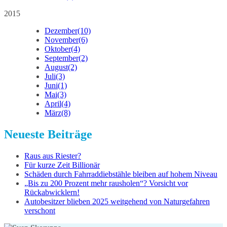
2015
Dezember
(10)
November
(6)
Oktober
(4)
September
(2)
August
(2)
Juli
(3)
Juni
(1)
Mai
(3)
April
(4)
März
(8)
Neueste Beiträge
Raus aus Riester?
Für kurze Zeit Billionär
Schäden durch Fahrraddiebstähle bleiben auf hohem Niveau
„Bis zu 200 Prozent mehr rausholen“? Vorsicht vor
Rückabwicklern!
Autobesitzer blieben 2025 weitgehend von Naturgefahren
verschont