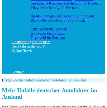
Gesetzliche Krankenversicherung für Potsdam
Pflegeversicherung für Potsdam
Vorsorge
Berufs­unfähigkeitsversicherung für Potsdam
Risikolebensversicherung für Potsdam
Geld und Sparen
Privatkredit für Potsdam
Girokonto für Potsdam
Tagesgeld für Potsdam
Finanzierung für Potsdam
Rückkehr in die GKV
Online-Service
Bedarfsanalyse
Datenänderung
Schadenanzeige (allgemein)
Schadenanzeige KFZ
Kontakt
Home
»
Mehr Unfälle deutscher Autofahrer im Ausland
Mehr Unfälle deutscher Autofahrer im
Ausland
Der Zentralruf der deutschen Autoversicherer meldet für 2015 einen