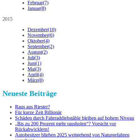
Februar
(7)
Januar
(8)
2015
Dezember
(10)
November
(6)
Oktober
(4)
September
(2)
August
(2)
Juli
(3)
Juni
(1)
Mai
(3)
April
(4)
März
(8)
Neueste Beiträge
Raus aus Riester?
Für kurze Zeit Billionär
Schäden durch Fahrraddiebstähle bleiben auf hohem Niveau
„Bis zu 200 Prozent mehr rausholen“? Vorsicht vor
Rückabwicklern!
Autobesitzer blieben 2025 weitgehend von Naturgefahren