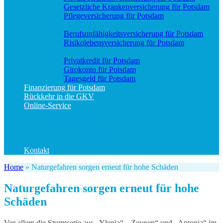
Gesetzliche Krankenversicherung für Potsdam
Pflegeversicherung für Potsdam
Vorsorge
Berufs­unfähigkeitsversicherung für Potsdam
Risikolebensversicherung für Potsdam
Geld und Sparen
Privatkredit für Potsdam
Girokonto für Potsdam
Tagesgeld für Potsdam
Finanzierung für Potsdam
Rückkehr in die GKV
Online-Service
Bedarfsanalyse
Datenänderung
Schadenanzeige (allgemein)
Schadenanzeige KFZ
Kontakt
Home
»
Naturgefahren sorgen erneut für hohe Schäden
Naturgefahren sorgen erneut für hohe
Schäden
Vor allem die Sturmserie aus „Ylenia“, „Zeynep“ und „Antonia“ im