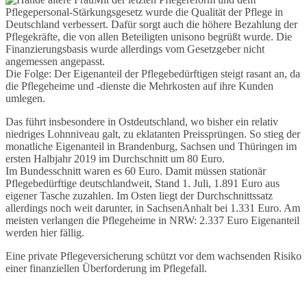
Pflegepersonal-Stärkungsgesetz wurde die Qualität der Pflege in
Deutschland verbessert. Dafür sorgt auch die höhere Bezahlung der
Pflegekräfte, die von allen Beteiligten unisono begrüßt wurde. Die
Finanzierungsbasis wurde allerdings vom Gesetzgeber nicht
angemessen angepasst.
Die Folge: Der Eigenanteil der Pflegebedürftigen steigt rasant an, da
die Pflegeheime und -dienste die Mehrkosten auf ihre Kunden
umlegen.
Das führt insbesondere in Ostdeutschland, wo bisher ein relativ
niedriges Lohnniveau galt, zu eklatanten Preissprüngen. So stieg der
monatliche Eigenanteil in Brandenburg, Sachsen und Thüringen im
ersten Halbjahr 2019 im Durchschnitt um 80 Euro.
Im Bundesschnitt waren es 60 Euro. Damit müssen stationär
Pflegebedürftige deutschlandweit, Stand 1. Juli, 1.891 Euro aus
eigener Tasche zuzahlen. Im Osten liegt der Durchschnittssatz
allerdings noch weit darunter, in SachsenAnhalt bei 1.331 Euro. Am
meisten verlangen die Pflegeheime in NRW: 2.337 Euro Eigenanteil
werden hier fällig.
Eine private Pflegeversicherung schützt vor dem wachsenden Risiko
einer finanziellen Überforderung im Pflegefall.