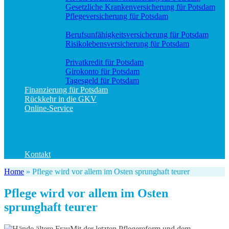
Gesetzliche Krankenversicherung für Potsdam
Pflegeversicherung für Potsdam
Vorsorge
Berufs­unfähigkeitsversicherung für Potsdam
Risikolebensversicherung für Potsdam
Geld und Sparen
Privatkredit für Potsdam
Girokonto für Potsdam
Tagesgeld für Potsdam
Finanzierung für Potsdam
Rückkehr in die GKV
Online-Service
Bedarfsanalyse
Datenänderung
Schadenanzeige (allgemein)
Schadenanzeige KFZ
Kontakt
Home
»
Pflege wird vor allem im Osten sprunghaft teurer
Pflege wird vor allem im Osten
sprunghaft teurer
Mit der letzten Pflegereform und dem