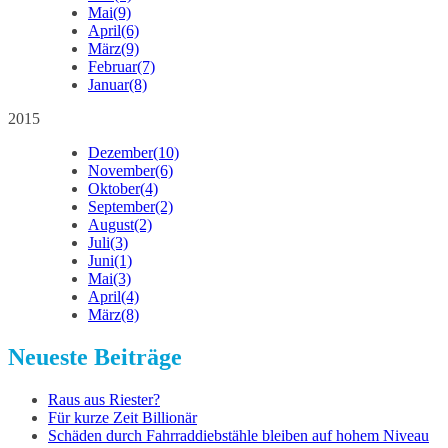
Mai
(9)
April
(6)
März
(9)
Februar
(7)
Januar
(8)
2015
Dezember
(10)
November
(6)
Oktober
(4)
September
(2)
August
(2)
Juli
(3)
Juni
(1)
Mai
(3)
April
(4)
März
(8)
Neueste Beiträge
Raus aus Riester?
Für kurze Zeit Billionär
Schäden durch Fahrraddiebstähle bleiben auf hohem Niveau