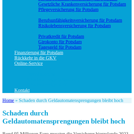
Gesetzliche Krankenversicherung für Potsdam
Pflegeversicherung für Potsdam
Vorsorge
Berufs­unfähigkeitsversicherung für Potsdam
Risikolebensversicherung für Potsdam
Geld und Sparen
Privatkredit für Potsdam
Girokonto für Potsdam
Tagesgeld für Potsdam
Finanzierung für Potsdam
Rückkehr in die GKV
Online-Service
Bedarfsanalyse
Datenänderung
Schadenanzeige (allgemein)
Schadenanzeige KFZ
Kontakt
Home
»
Schaden durch Geldautomatensprengungen bleibt hoch
Schaden durch
Geldautomatensprengungen bleibt hoch
Rund 95 Millionen Euro mussten die Versicherer hierzulande 2023