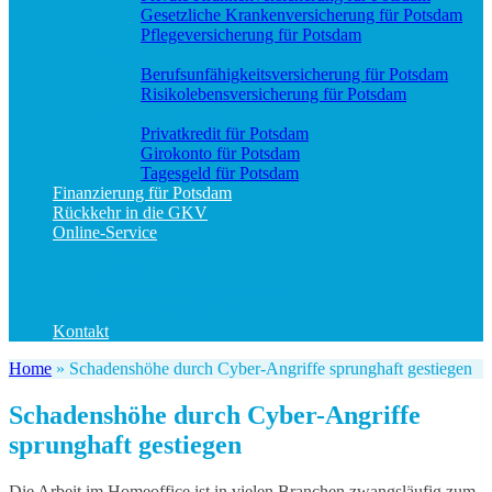
Gesetzliche Krankenversicherung für Potsdam
Pflegeversicherung für Potsdam
Vorsorge
Berufs­unfähigkeitsversicherung für Potsdam
Risikolebensversicherung für Potsdam
Geld und Sparen
Privatkredit für Potsdam
Girokonto für Potsdam
Tagesgeld für Potsdam
Finanzierung für Potsdam
Rückkehr in die GKV
Online-Service
Bedarfsanalyse
Datenänderung
Schadenanzeige (allgemein)
Schadenanzeige KFZ
Kontakt
Home
»
Schadenshöhe durch Cyber-Angriffe sprunghaft gestiegen
Schadenshöhe durch Cyber-Angriffe
sprunghaft gestiegen
Die Arbeit im Homeoffice ist in vielen Branchen zwangsläufig zum