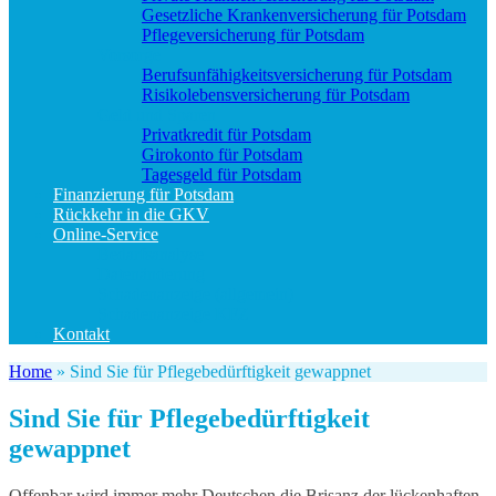
Gesetzliche Krankenversicherung für Potsdam
Pflegeversicherung für Potsdam
Vorsorge
Berufs­unfähigkeitsversicherung für Potsdam
Risikolebensversicherung für Potsdam
Geld und Sparen
Privatkredit für Potsdam
Girokonto für Potsdam
Tagesgeld für Potsdam
Finanzierung für Potsdam
Rückkehr in die GKV
Online-Service
Bedarfsanalyse
Datenänderung
Schadenanzeige (allgemein)
Schadenanzeige KFZ
Kontakt
Home
»
Sind Sie für Pflegebedürftigkeit gewappnet
Sind Sie für Pflegebedürftigkeit
gewappnet
Offenbar wird immer mehr Deutschen die Brisanz der lückenhaften