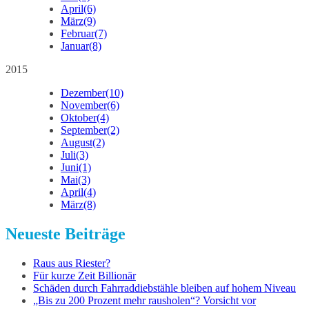
April
(6)
März
(9)
Februar
(7)
Januar
(8)
2015
Dezember
(10)
November
(6)
Oktober
(4)
September
(2)
August
(2)
Juli
(3)
Juni
(1)
Mai
(3)
April
(4)
März
(8)
Neueste Beiträge
Raus aus Riester?
Für kurze Zeit Billionär
Schäden durch Fahrraddiebstähle bleiben auf hohem Niveau
„Bis zu 200 Prozent mehr rausholen“? Vorsicht vor