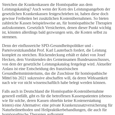
Streichen die Krankenkassen die Homöopathie aus dem
Leistungskatalog? Auch wenn der Kern des Leistungsangebots der
gesetzlichen Krankenkassen festgeschrieben ist, haben diese doch
gewisse Freiheiten bei zusätzlichen Kostenübernahmen. So bieten
zahlreiche Kassen beispielsweise an, für homöopathische Therapien
aufzukommen. Gesetzlich Versicherten, denen dieser Punkt wichtig
ist, könnten allerdings bald gezwungen sein, die Kosten selbst zu
stemmen.
Denn der einflussreiche SPD-Gesundheitspolitiker und -
Parteivorsitzkandidat Prof. Karl Lauterbach fordert, die Leistung
komplett zu streichen. Rückendeckung erhält er dabei von Josef
Hecken, dem Vorsitzenden des Gemeinsamen Bundesausschusses,
von dem der gesetzliche Leistungskatalog festgelegt wird. Aktueller
Anlass ist eine Entscheidung des französischen
Gesundheitsministeriums, das die Zuschüsse für homöopathische
Mittel bis 2021 sukzessive abschaffen will, da deren Wirksamkeit
nach wie vor nicht wissenschaftlich habe belegt werden können.
Falls auch in Deutschland die Homöopathie-Kostenübernahme
generell entfällt, gibt es für die betroffenen Kassenpatienten (ebenso
wie für solche, deren Kassen ohnehin keine Kostenerstattung
leisten) eine Alternative: eine private Krankenzusatzversicherung für
Naturheilmethoden und Heilpraktikerbehandlungen, die auch für
homöopathische Therapien aufkommt.