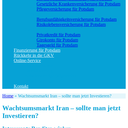
Gesetzliche Krankenversicherung für Potsdam
Pflegeversicherung für Potsdam
Vorsorge
Berufs­unfähigkeitsversicherung für Potsdam
Risikolebensversicherung für Potsdam
Geld und Sparen
Privatkredit für Potsdam
Girokonto für Potsdam
Tagesgeld für Potsdam
Finanzierung für Potsdam
Rückkehr in die GKV
Online-Service
Bedarfsanalyse
Datenänderung
Schadenanzeige (allgemein)
Schadenanzeige KFZ
Kontakt
Home
»
Wachtsumsmarkt Iran – sollte man jetzt Investieren?
Wachtsumsmarkt Iran – sollte man jetzt
Investieren?