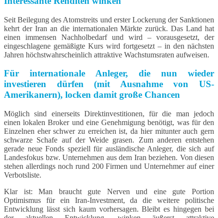
Interessante Renditen winken
Seit Beilegung des Atomstreits und erster Lockerung der Sanktionen
kehrt der Iran an die internationalen Märkte zurück. Das Land hat
einen immensen Nachholbedarf und wird – vorausgesetzt, der
eingeschlagene gemäßigte Kurs wird fortgesetzt – in den nächsten
Jahren höchstwahrscheinlich attraktive Wachstumsraten aufweisen.
Für internationale Anleger, die nun wieder
investieren dürfen (mit Ausnahme von US-
Amerikanern), locken damit große Chancen
Möglich sind einerseits Direktinvestitionen, für die man jedoch
einen lokalen Broker und eine Genehmigung benötigt, was für den
Einzelnen eher schwer zu erreichen ist, da hier mitunter auch gern
schwarze Schafe auf der Weide grasen. Zum anderen entstehen
gerade neue Fonds speziell für ausländische Anleger, die sich auf
Landesfokus bzw. Unternehmen aus dem Iran beziehen. Von diesen
stehen allerdings noch rund 200 Firmen und Unternehmer auf einer
Verbotsliste.
Klar ist: Man braucht gute Nerven und eine gute Portion
Optimismus für ein Iran-Investment, da die weitere politische
Entwicklung lässt sich kaum vorhersagen. Bleibt es hingegen bei
der aktuellen Entwicklung, winken äußerst attraktive