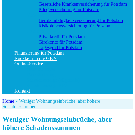
Gesetzliche Krankenversicherung für Potsdam
Pflegeversicherung für Potsdam
Vorsorge
Berufs­unfähigkeitsversicherung für Potsdam
Risikolebensversicherung für Potsdam
Geld und Sparen
Privatkredit für Potsdam
Girokonto für Potsdam
Tagesgeld für Potsdam
Finanzierung für Potsdam
Rückkehr in die GKV
Online-Service
Bedarfsanalyse
Datenänderung
Schadenanzeige (allgemein)
Schadenanzeige KFZ
Kontakt
Home
»
Weniger Wohnungseinbrüche, aber höhere
Schadenssummen
Weniger Wohnungseinbrüche, aber
höhere Schadenssummen