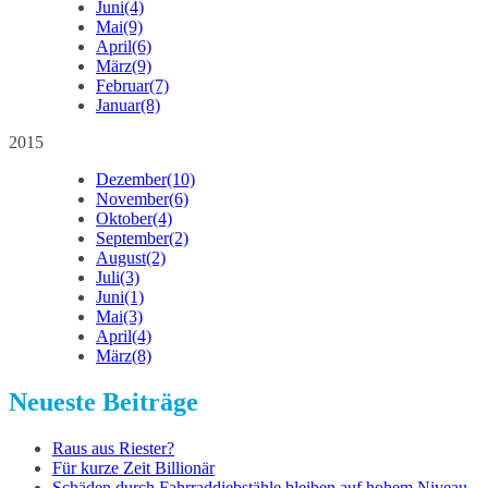
Juni
(4)
Mai
(9)
April
(6)
März
(9)
Februar
(7)
Januar
(8)
2015
Dezember
(10)
November
(6)
Oktober
(4)
September
(2)
August
(2)
Juli
(3)
Juni
(1)
Mai
(3)
April
(4)
März
(8)
Neueste Beiträge
Raus aus Riester?
Für kurze Zeit Billionär
Schäden durch Fahrraddiebstähle bleiben auf hohem Niveau