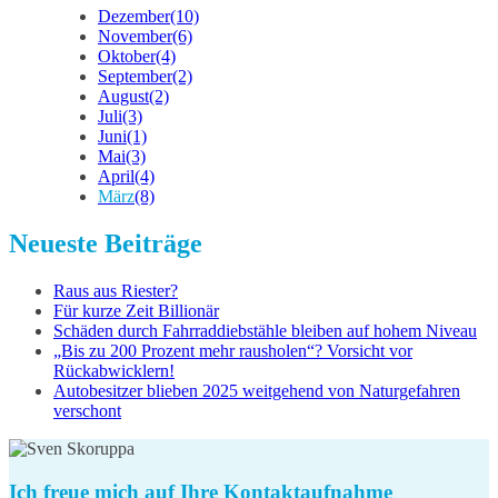
Dezember
(10)
November
(6)
Oktober
(4)
September
(2)
August
(2)
Juli
(3)
Juni
(1)
Mai
(3)
April
(4)
März
(8)
Neueste Beiträge
Raus aus Riester?
Für kurze Zeit Billionär
Schäden durch Fahrraddiebstähle bleiben auf hohem Niveau
„Bis zu 200 Prozent mehr rausholen“? Vorsicht vor
Rückabwicklern!
Autobesitzer blieben 2025 weitgehend von Naturgefahren
verschont
Ich freue mich auf Ihre Kontaktaufnahme