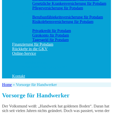
Gesetzliche Krankenversicherung für Potsdam
Pflegeversicherung für Potsdam
Vorsorge
Berufs­unfähigkeitsversicherung für Potsdam
Risikolebensversicherung für Potsdam
Geld und Sparen
Privatkredit für Potsdam
Girokonto für Potsdam
Tagesgeld für Potsdam
Finanzierung für Potsdam
Rückkehr in die GKV
Online-Service
Bedarfsanalyse
Datenänderung
Schadenanzeige (allgemein)
Schadenanzeige KFZ
Kontakt
Home
»
Vorsorge für Handwerker
Vorsorge für Handwerker
Der Volksmund weiß: „Handwerk hat goldenen Boden“. Daran hat
sich seit vielen Jahren nichts geändert. Doch was passiert, wenn der