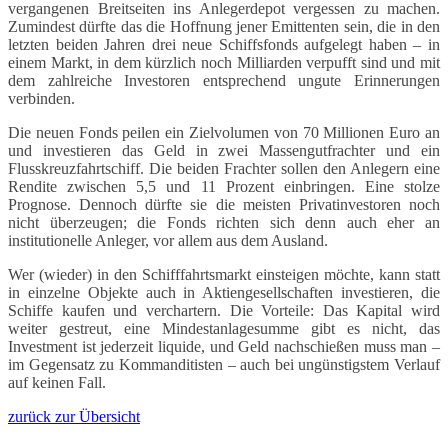
vergangenen Breitseiten ins Anlegerdepot vergessen zu machen.
Zumindest dürfte das die Hoffnung jener Emittenten sein, die in den
letzten beiden Jahren drei neue Schiffsfonds aufgelegt haben – in
einem Markt, in dem kürzlich noch Milliarden verpufft sind und mit
dem zahlreiche Investoren entsprechend ungute Erinnerungen
verbinden.
Die neuen Fonds peilen ein Zielvolumen von 70 Millionen Euro an
und investieren das Geld in zwei Massengutfrachter und ein
Flusskreuzfahrtschiff. Die beiden Frachter sollen den Anlegern eine
Rendite zwischen 5,5 und 11 Prozent einbringen. Eine stolze
Prognose. Dennoch dürfte sie die meisten Privatinvestoren noch
nicht überzeugen; die Fonds richten sich denn auch eher an
institutionelle Anleger, vor allem aus dem Ausland.
Wer (wieder) in den Schifffahrtsmarkt einsteigen möchte, kann statt
in einzelne Objekte auch in Aktiengesellschaften investieren, die
Schiffe kaufen und verchartern. Die Vorteile: Das Kapital wird
weiter gestreut, eine Mindestanlagesumme gibt es nicht, das
Investment ist jederzeit liquide, und Geld nachschießen muss man –
im Gegensatz zu Kommanditisten – auch bei ungünstigstem Verlauf
auf keinen Fall.
zurück zur Übersicht