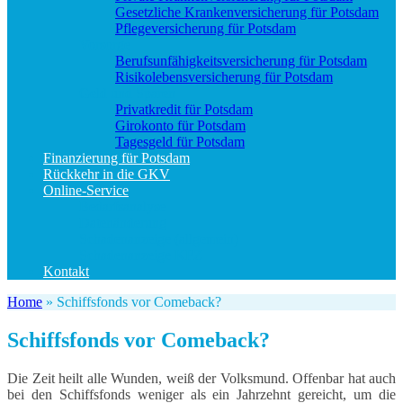
Gesetzliche Krankenversicherung für Potsdam
Pflegeversicherung für Potsdam
Vorsorge
Berufs­unfähigkeitsversicherung für Potsdam
Risikolebensversicherung für Potsdam
Geld und Sparen
Privatkredit für Potsdam
Girokonto für Potsdam
Tagesgeld für Potsdam
Finanzierung für Potsdam
Rückkehr in die GKV
Online-Service
Bedarfsanalyse
Datenänderung
Schadenanzeige (allgemein)
Schadenanzeige KFZ
Kontakt
Home
»
Schiffsfonds vor Comeback?
Schiffsfonds vor Comeback?
Die Zeit heilt alle Wunden, weiß der Volksmund. Offenbar hat auch
bei den Schiffsfonds weniger als ein Jahrzehnt gereicht, um die