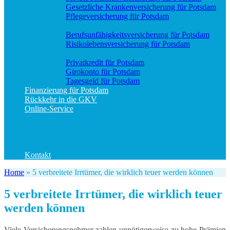
Gesetzliche Krankenversicherung für Potsdam
Pflegeversicherung für Potsdam
Vorsorge
Berufs­unfähigkeitsversicherung für Potsdam
Risikolebensversicherung für Potsdam
Geld und Sparen
Privatkredit für Potsdam
Girokonto für Potsdam
Tagesgeld für Potsdam
Finanzierung für Potsdam
Rückkehr in die GKV
Online-Service
Bedarfsanalyse
Datenänderung
Schadenanzeige (allgemein)
Schadenanzeige KFZ
Kontakt
Home
»
5 verbreitete Irrtümer, die wirklich teuer werden können
5 verbreitete Irrtümer, die wirklich teuer
werden können
Viele Versicherungsnehmer zahlen unnötigerweise zu hohe Prämien