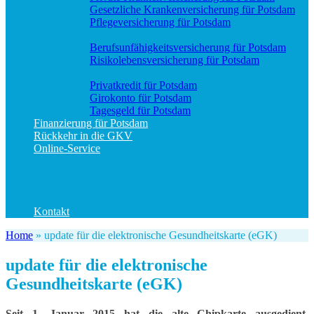
Gesetzliche Krankenversicherung für Potsdam
Pflegeversicherung für Potsdam
Vorsorge
Berufs­unfähigkeitsversicherung für Potsdam
Risikolebensversicherung für Potsdam
Geld und Sparen
Privatkredit für Potsdam
Girokonto für Potsdam
Tagesgeld für Potsdam
Finanzierung für Potsdam
Rückkehr in die GKV
Online-Service
Bedarfsanalyse
Datenänderung
Schadenanzeige (allgemein)
Schadenanzeige KFZ
Kontakt
Home
»
update für die elektronische Gesundheitskarte (eGK)
update für die elektronische
Gesundheitskarte (eGK)
Seit 1. Januar 2015 hat die alte Chipkarte ausgedient.