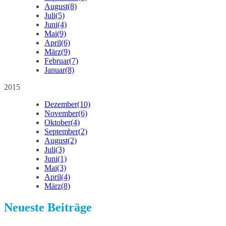
August
(8)
Juli
(5)
Juni
(4)
Mai
(9)
April
(6)
März
(9)
Februar
(7)
Januar
(8)
2015
Dezember
(10)
November
(6)
Oktober
(4)
September
(2)
August
(2)
Juli
(3)
Juni
(1)
Mai
(3)
April
(4)
März
(8)
Neueste Beiträge