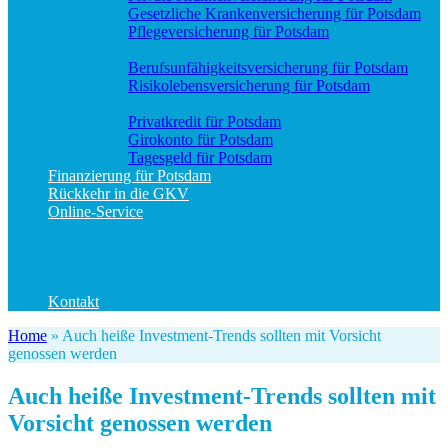
Gesetzliche Krankenversicherung für Potsdam
Pflegeversicherung für Potsdam
Vorsorge
Berufs­unfähigkeitsversicherung für Potsdam
Risikolebensversicherung für Potsdam
Geld und Sparen
Privatkredit für Potsdam
Girokonto für Potsdam
Tagesgeld für Potsdam
Finanzierung für Potsdam
Rückkehr in die GKV
Online-Service
Bedarfsanalyse
Datenänderung
Schadenanzeige (allgemein)
Schadenanzeige KFZ
Kontakt
Home
»
Auch heiße Investment-Trends sollten mit Vorsicht
genossen werden
Auch heiße Investment-Trends sollten mit
Vorsicht genossen werden