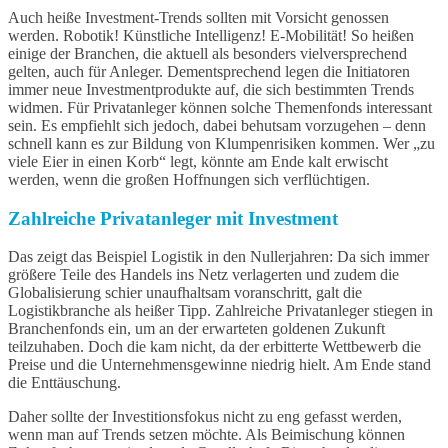
Auch heiße Investment-Trends sollten mit Vorsicht genossen
werden. Robotik! Künstliche Intelligenz! E-Mobilität! So heißen
einige der Branchen, die aktuell als besonders vielversprechend
gelten, auch für Anleger. Dementsprechend legen die Initiatoren
immer neue Investmentprodukte auf, die sich bestimmten Trends
widmen. Für Privatanleger können solche Themenfonds interessant
sein. Es empfiehlt sich jedoch, dabei behutsam vorzugehen – denn
schnell kann es zur Bildung von Klumpenrisiken kommen. Wer „zu
viele Eier in einen Korb“ legt, könnte am Ende kalt erwischt
werden, wenn die großen Hoffnungen sich verflüchtigen.
Zahlreiche Privatanleger mit Investment
Das zeigt das Beispiel Logistik in den Nullerjahren: Da sich immer
größere Teile des Handels ins Netz verlagerten und zudem die
Globalisierung schier unaufhaltsam voranschritt, galt die
Logistikbranche als heißer Tipp. Zahlreiche Privatanleger stiegen in
Branchenfonds ein, um an der erwarteten goldenen Zukunft
teilzuhaben. Doch die kam nicht, da der erbitterte Wettbewerb die
Preise und die Unternehmensgewinne niedrig hielt. Am Ende stand
die Enttäuschung.
Daher sollte der Investitionsfokus nicht zu eng gefasst werden,
wenn man auf Trends setzen möchte. Als Beimischung können