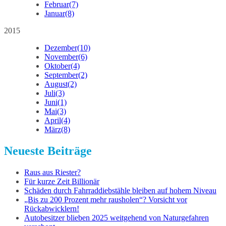
Februar
(7)
Januar
(8)
2015
Dezember
(10)
November
(6)
Oktober
(4)
September
(2)
August
(2)
Juli
(3)
Juni
(1)
Mai
(3)
April
(4)
März
(8)
Neueste Beiträge
Raus aus Riester?
Für kurze Zeit Billionär
Schäden durch Fahrraddiebstähle bleiben auf hohem Niveau
„Bis zu 200 Prozent mehr rausholen“? Vorsicht vor
Rückabwicklern!
Autobesitzer blieben 2025 weitgehend von Naturgefahren