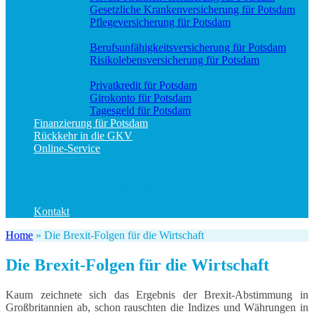
Gesetzliche Krankenversicherung für Potsdam
Pflegeversicherung für Potsdam
Vorsorge
Berufs­unfähigkeitsversicherung für Potsdam
Risikolebensversicherung für Potsdam
Geld und Sparen
Privatkredit für Potsdam
Girokonto für Potsdam
Tagesgeld für Potsdam
Finanzierung für Potsdam
Rückkehr in die GKV
Online-Service
Bedarfsanalyse
Datenänderung
Schadenanzeige (allgemein)
Schadenanzeige KFZ
Kontakt
Home
»
Die Brexit-Folgen für die Wirtschaft
Die Brexit-Folgen für die Wirtschaft
Kaum zeichnete sich das Ergebnis der Brexit-Abstimmung in
Großbritannien ab, schon rauschten die Indizes und Währungen in