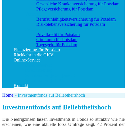
Gesetzliche Krankenversicherung für Potsdam
Pflegeversicherung für Potsdam
Vorsorge
Berufs­unfähigkeitsversicherung für Potsdam
Risikolebensversicherung für Potsdam
Geld und Sparen
Privatkredit für Potsdam
Girokonto für Potsdam
Tagesgeld für Potsdam
Finanzierung für Potsdam
Rückkehr in die GKV
Online-Service
Bedarfsanalyse
Datenänderung
Schadenanzeige (allgemein)
Schadenanzeige KFZ
Kontakt
Home
»
Investmentfonds auf Beliebtheitshoch
Investmentfonds auf Beliebtheitshoch
Die Niedrigzinsen lassen Investments in Fonds so attraktiv wie nie
erscheinen, wie eine aktuelle forsa-Umfrage zeigt. 42 Prozent der