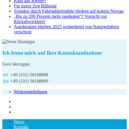
Raus aus Riester?
Für kurze Zeit Billionär
Schäden durch Fahrraddiebstähle bleiben auf hohem Niveau
„Bis zu 200 Prozent mehr rausholen“? Vorsicht vor
Rückabwicklern!
Autobesitzer blieben 2025 weitgehend von Naturgefahren
verschont
Ich freue mich auf Ihre Kontaktaufnahme
Sven Skoruppa
tel
+49 (331) 58188898
fax
+49 (331) 58188899
Weiterempfehlung
News
Kontakt