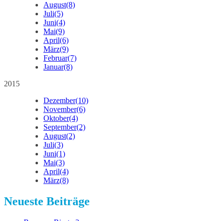
August
(8)
Juli
(5)
Juni
(4)
Mai
(9)
April
(6)
März
(9)
Februar
(7)
Januar
(8)
2015
Dezember
(10)
November
(6)
Oktober
(4)
September
(2)
August
(2)
Juli
(3)
Juni
(1)
Mai
(3)
April
(4)
März
(8)
Neueste Beiträge