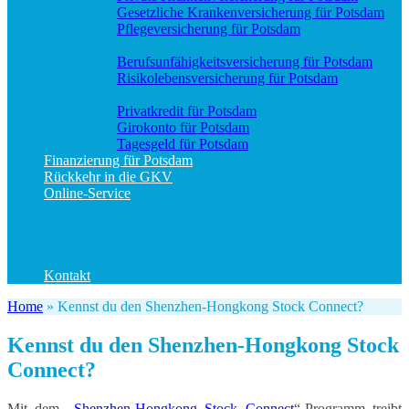
Gesetzliche Krankenversicherung für Potsdam
Pflegeversicherung für Potsdam
Vorsorge
Berufs­unfähigkeitsversicherung für Potsdam
Risikolebensversicherung für Potsdam
Geld und Sparen
Privatkredit für Potsdam
Girokonto für Potsdam
Tagesgeld für Potsdam
Finanzierung für Potsdam
Rückkehr in die GKV
Online-Service
Bedarfsanalyse
Datenänderung
Schadenanzeige (allgemein)
Schadenanzeige KFZ
Kontakt
Home
»
Kennst du den Shenzhen-Hongkong Stock Connect?
Kennst du den Shenzhen-Hongkong Stock
Connect?
Mit dem „
Shenzhen-Hongkong Stock Connect
“-Programm treibt