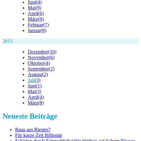
Juni
(4)
Mai
(9)
April
(6)
März
(9)
Februar
(7)
Januar
(8)
2015
Dezember
(10)
November
(6)
Oktober
(4)
September
(2)
August
(2)
Juli
(3)
Juni
(1)
Mai
(3)
April
(4)
März
(8)
Neueste Beiträge
Raus aus Riester?
Für kurze Zeit Billionär
Schäden durch Fahrraddiebstähle bleiben auf hohem Niveau