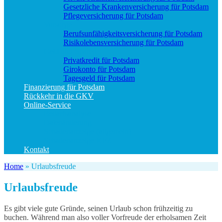
Gesetzliche Krankenversicherung für Potsdam
Pflegeversicherung für Potsdam
Vorsorge
Berufs­unfähigkeitsversicherung für Potsdam
Risikolebensversicherung für Potsdam
Geld und Sparen
Privatkredit für Potsdam
Girokonto für Potsdam
Tagesgeld für Potsdam
Finanzierung für Potsdam
Rückkehr in die GKV
Online-Service
Bedarfsanalyse
Datenänderung
Schadenanzeige (allgemein)
Schadenanzeige KFZ
Kontakt
Home
»
Urlaubsfreude
Urlaubsfreude
Es gibt viele gute Gründe, seinen Urlaub schon frühzeitig zu
buchen.
Während man also voller Vorfreude der erholsamen Zeit