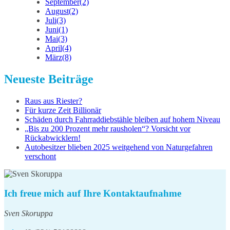
September
(2)
August
(2)
Juli
(3)
Juni
(1)
Mai
(3)
April
(4)
März
(8)
Neueste Beiträge
Raus aus Riester?
Für kurze Zeit Billionär
Schäden durch Fahrraddiebstähle bleiben auf hohem Niveau
„Bis zu 200 Prozent mehr rausholen“? Vorsicht vor
Rückabwicklern!
Autobesitzer blieben 2025 weitgehend von Naturgefahren
verschont
Ich freue mich auf Ihre Kontaktaufnahme
Sven Skoruppa